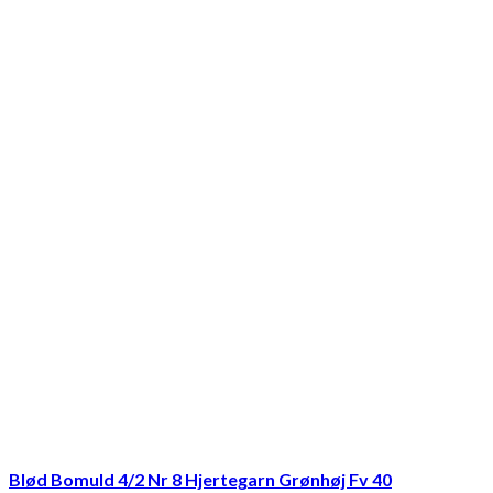
Blød Bomuld 4/2 Nr 8 Hjertegarn Grønhøj Fv 40