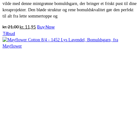
vilde med denne mintgrønne bomuldsgarn, der bringer et friskt pust til dine
kreaprojekter. Den bløde struktur og rene bomuldskvalitet gør den perfekt
til alt fra lette sommertoppe og
Den
Den
kr.
21,00
kr.
11,95
Buy Now
oprindelige
aktuelle
Tilbud
pris
pris
var:
er:
kr. 21,00.
kr. 11,95.