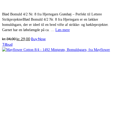
Blød Bomuld 4/2 Nr. 8 fra Hjertegarn Grønhøj – Perfekt til Lettere
StrikprojekterBlød Bomuld 4/2 Nr. 8 fra Hjertegarn er en lækker
bomuldsgarn, der er ideel til en bred vifte af strikke- og hækleprojekter.
Garnet har en løbelængde på ca. …
Læs mere
Den
Den
kr.
34,00
kr.
29,00
Buy Now
oprindelige
aktuelle
Tilbud
pris
pris
var:
er:
kr. 34,00.
kr. 29,00.