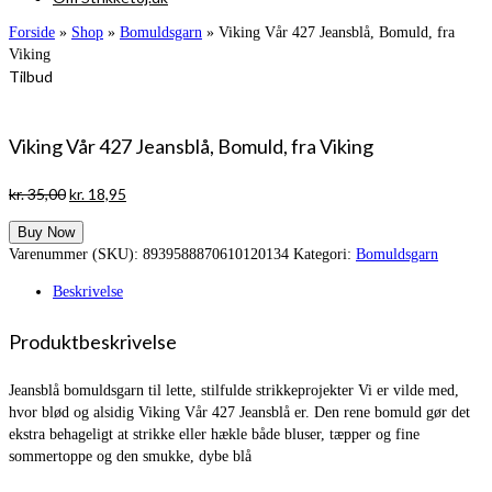
Forside
»
Shop
»
Bomuldsgarn
»
Viking Vår 427 Jeansblå, Bomuld, fra
Viking
Tilbud
Viking Vår 427 Jeansblå, Bomuld, fra Viking
Den
Den
kr.
35,00
kr.
18,95
oprindelige
aktuelle
Buy Now
pris
pris
Varenummer (SKU):
8939588870610120134
Kategori:
Bomuldsgarn
var:
er:
kr. 35,00.
kr. 18,95.
Beskrivelse
Produktbeskrivelse
Jeansblå bomuldsgarn til lette, stilfulde strikkeprojekter Vi er vilde med,
hvor blød og alsidig Viking Vår 427 Jeansblå er. Den rene bomuld gør det
ekstra behageligt at strikke eller hækle både bluser, tæpper og fine
sommertoppe og den smukke, dybe blå