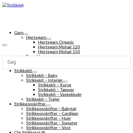
Garn
Hjertegarn
Hjertegarn Organic
Hjertegarn Mohair 120
Hjertegarn Mohair 150
Bomuldsgarn
Strømpegarn
Silk Mohair
Strikkekit
Strikkekit – Baby
Strikkekit – Interiør
Strikkekit – Kurve
Strikkekit – Tæpper
Strikkekit – Vaskeklude
Strikkekit – Trøjer
Strikkeopskrifter
Strikkeopskrifter – Babytøj
Strikkeopskrifter – Cardigan
Strikkeopskrifter – Huer
Strikkeopskrifter – Sweater
Strikkeopskrifter – Vest
Om Strikketoj.dk