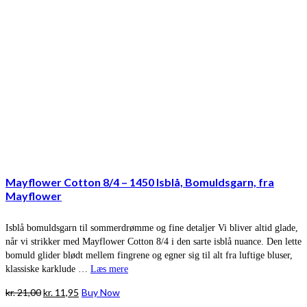
Mayflower Cotton 8/4 – 1450 Isblå, Bomuldsgarn, fra
Mayflower
Isblå bomuldsgarn til sommerdrømme og fine detaljer Vi bliver altid glade,
når vi strikker med Mayflower Cotton 8/4 i den sarte isblå nuance. Den lette
bomuld glider blødt mellem fingrene og egner sig til alt fra luftige bluser,
klassiske karklude …
Læs mere
Den
Den
kr.
21,00
kr.
11,95
Buy Now
oprindelige
aktuelle