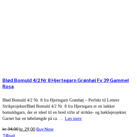
Blød Bomuld 4/2 Nr 8 Hjertegarn Grønhøj Fv 39 Gammel
Rosa
Blød Bomuld 4/2 Nr. 8 fra Hjertegarn Grønhøj – Perfekt til Lettere
StrikprojekterBlød Bomuld 4/2 Nr. 8 fra Hjertegarn er en lækker
bomuldsgarn, der er ideel til en bred vifte af strikke- og hækleprojekter.
Garnet har en løbelængde på ca. …
Læs mere
Den
Den
kr.
34,00
kr.
29,00
Buy Now
oprindelige
aktuelle
Tilbud