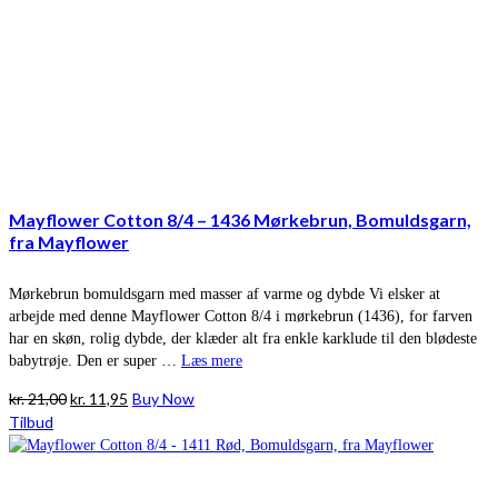
Mayflower Cotton 8/4 – 1436 Mørkebrun, Bomuldsgarn,
fra Mayflower
Mørkebrun bomuldsgarn med masser af varme og dybde Vi elsker at
arbejde med denne Mayflower Cotton 8/4 i mørkebrun (1436), for farven
har en skøn, rolig dybde, der klæder alt fra enkle karklude til den blødeste
babytrøje. Den er super …
Læs mere
Den
Den
kr.
21,00
kr.
11,95
Buy Now
oprindelige
aktuelle
Tilbud
pris
pris
var:
er:
kr. 21,00.
kr. 11,95.