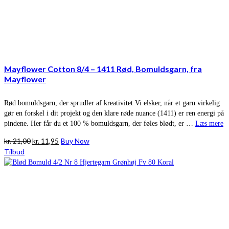
Mayflower Cotton 8/4 – 1411 Rød, Bomuldsgarn, fra
Mayflower
Rød bomuldsgarn, der sprudler af kreativitet Vi elsker, når et garn virkelig
gør en forskel i dit projekt og den klare røde nuance (1411) er ren energi på
pindene. Her får du et 100 % bomuldsgarn, der føles blødt, er …
Læs mere
Den
Den
kr.
21,00
kr.
11,95
Buy Now
oprindelige
aktuelle
Tilbud
pris
pris
var:
er:
kr. 21,00.
kr. 11,95.