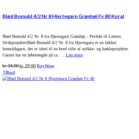
Blød Bomuld 4/2 Nr 8 Hjertegarn Grønhøj Fv 80 Koral
Blød Bomuld 4/2 Nr. 8 fra Hjertegarn Grønhøj – Perfekt til Lettere
StrikprojekterBlød Bomuld 4/2 Nr. 8 fra Hjertegarn er en lækker
bomuldsgarn, der er ideel til en bred vifte af strikke- og hækleprojekter.
Garnet har en løbelængde på ca. …
Læs mere
Den
Den
kr.
34,00
kr.
29,00
Buy Now
oprindelige
aktuelle
Tilbud
pris
pris
var:
er:
kr. 34,00.
kr. 29,00.