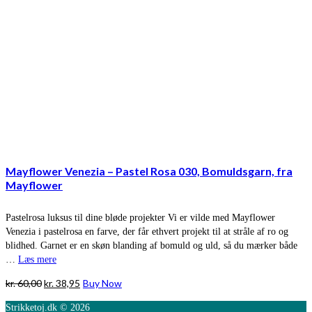
Mayflower Venezia – Pastel Rosa 030, Bomuldsgarn, fra
Mayflower
Pastelrosa luksus til dine bløde projekter Vi er vilde med Mayflower
Venezia i pastelrosa en farve, der får ethvert projekt til at stråle af ro og
blidhed. Garnet er en skøn blanding af bomuld og uld, så du mærker både
…
Læs mere
Den
Den
kr.
60,00
kr.
38,95
Buy Now
oprindelige
aktuelle
Strikketoj.dk © 2026
pris
pris