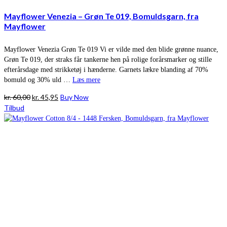
Mayflower Venezia – Grøn Te 019, Bomuldsgarn, fra
Mayflower
Mayflower Venezia Grøn Te 019 Vi er vilde med den blide grønne nuance,
Grøn Te 019, der straks får tankerne hen på rolige forårsmarker og stille
efterårsdage med strikketøj i hænderne. Garnets lækre blanding af 70%
bomuld og 30% uld …
Læs mere
Den
Den
kr.
60,00
kr.
45,95
Buy Now
oprindelige
aktuelle
Tilbud
pris
pris
var:
er:
kr. 60,00.
kr. 45,95.