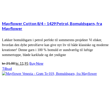
Mayflower Cotton 8/4 – 1429 Petrol, Bomuldsgarn, fra
Mayflower
Lækker bomuldsgarn i petrol perfekt til sommerens projekter Vi elsker,
hvordan den dybe petrolfarve kan give nyt liv til både klassiske og moderne
kreationer! Denne garn i 100 % bomuld er uundværlig til luftige
sommertoppe, bløde karklude og det yndigste
Den
Den
kr.
21,00
kr.
11,95
Buy Now
oprindelige
aktuelle
Tilbud
pris
pris
var:
er:
kr. 21,00.
kr. 11,95.