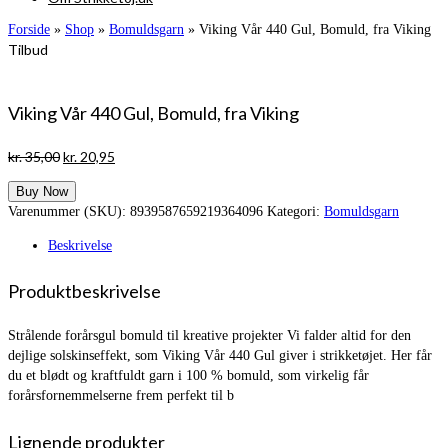
Forside
»
Shop
»
Bomuldsgarn
»
Viking Vår 440 Gul, Bomuld, fra Viking
Tilbud
Viking Vår 440 Gul, Bomuld, fra Viking
Den
Den
kr.
35,00
kr.
20,95
oprindelige
aktuelle
Buy Now
pris
pris
Varenummer (SKU):
8939587659219364096
Kategori:
Bomuldsgarn
var:
er:
kr. 35,00.
kr. 20,95.
Beskrivelse
Produktbeskrivelse
Strålende forårsgul bomuld til kreative projekter Vi falder altid for den
dejlige solskinseffekt, som Viking Vår 440 Gul giver i strikketøjet. Her får
du et blødt og kraftfuldt garn i 100 % bomuld, som virkelig får
forårsfornemmelserne frem perfekt til b
Lignende produkter