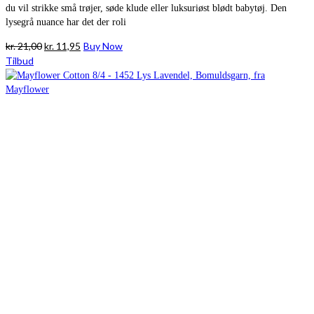
du vil strikke små trøjer, søde klude eller luksuriøst blødt babytøj. Den
lysegrå nuance har det der roli
Den
Den
kr.
21,00
kr.
11,95
Buy Now
oprindelige
aktuelle
Tilbud
pris
pris
var:
er:
kr. 21,00.
kr. 11,95.