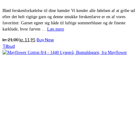
Blød ferskenforkælelse til dine hænder Vi kender alle følelsen af at gribe ud
efter det helt rigtige garn og denne smukke ferskenfarve er en af vores
favoritter. Garnet egner sig både til luftige sommerbluser og de fineste
karklude, hvor farven …
Læs mere
Den
Den
kr.
21,00
kr.
11,95
Buy Now
oprindelige
aktuelle
Tilbud
pris
pris
var:
er:
kr. 21,00.
kr. 11,95.