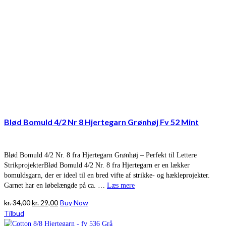
Blød Bomuld 4/2 Nr 8 Hjertegarn Grønhøj Fv 52 Mint
Blød Bomuld 4/2 Nr. 8 fra Hjertegarn Grønhøj – Perfekt til Lettere
StrikprojekterBlød Bomuld 4/2 Nr. 8 fra Hjertegarn er en lækker
bomuldsgarn, der er ideel til en bred vifte af strikke- og hækleprojekter.
Garnet har en løbelængde på ca. …
Læs mere
Den
Den
kr.
34,00
kr.
29,00
Buy Now
oprindelige
aktuelle
Tilbud
pris
pris