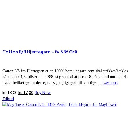
Cotton 8/8 Hjertegarn – fv 536 Grå
Cotton 8/8 fra Hjertegarn er en 100% bomuldsgarn som skal strikkes/hækles
på pind nr 4,5, bliver kaldt 8/8 på grund af at der er 8 tråde mod normalt 4
tråde, hvilket gør at den egner sig rigtigt godt til kraftige …
Læs mere
Den
Den
kr.
18,00
kr.
17,00
Buy Now
oprindelige
aktuelle
Tilbud
pris
pris
var:
er:
kr. 18,00.
kr. 17,00.