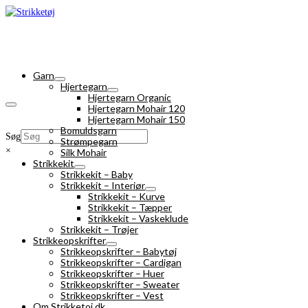
Garn
Hjertegarn
Hjertegarn Organic
Hjertegarn Mohair 120
Hjertegarn Mohair 150
Bomuldsgarn
Søg
Strømpegarn
×
Silk Mohair
Strikkekit
Strikkekit – Baby
Strikkekit – Interiør
Strikkekit – Kurve
Strikkekit – Tæpper
Strikkekit – Vaskeklude
Strikkekit – Trøjer
Strikkeopskrifter
Strikkeopskrifter – Babytøj
Strikkeopskrifter – Cardigan
Strikkeopskrifter – Huer
Strikkeopskrifter – Sweater
Strikkeopskrifter – Vest
Om Strikketoj.dk