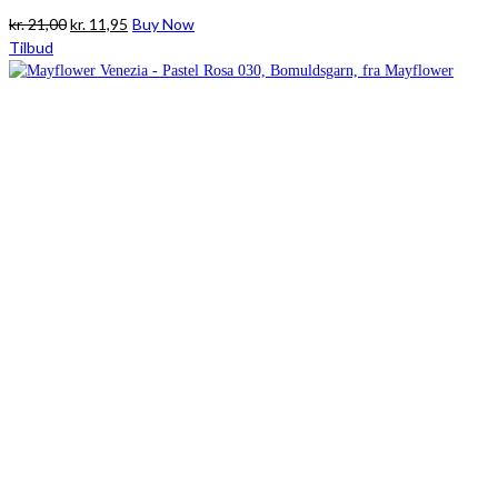
Den
Den
kr.
21,00
kr.
11,95
Buy Now
oprindelige
aktuelle
Tilbud
pris
pris
var:
er:
kr. 21,00.
kr. 11,95.