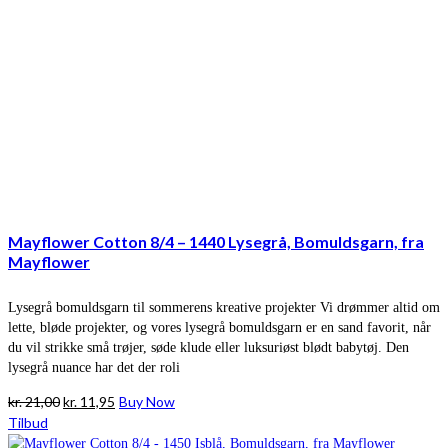
Mayflower Cotton 8/4 – 1440 Lysegrå, Bomuldsgarn, fra
Mayflower
Lysegrå bomuldsgarn til sommerens kreative projekter Vi drømmer altid om
lette, bløde projekter, og vores lysegrå bomuldsgarn er en sand favorit, når
du vil strikke små trøjer, søde klude eller luksuriøst blødt babytøj. Den
lysegrå nuance har det der roli
Den
Den
kr.
21,00
kr.
11,95
Buy Now
oprindelige
aktuelle
Tilbud
pris
pris