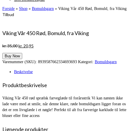
Forside
»
Shop
»
Bomuldsgarn
»
Viking Vår 450 Rød, Bomuld, fra Viking
Tilbud
Viking Vår 450 Rød, Bomuld, fra Viking
Den
Den
kr.
35,00
kr.
20,95
oprindelige
aktuelle
Buy Now
pris
pris
Varenummer (SKU):
8939587662334693693
Kategori:
Bomuldsgarn
var:
er:
kr. 35,00.
kr. 20,95.
Beskrivelse
Produktbeskrivelse
Viking Vår 450 rød sprælsk farveglæde til forårsstrik Vi kan næsten ikke
lade være med at smile, når denne klare, røde bomuldsgarn ligger foran os
det er ren livsglæde i et nøgle! Perfekt til alt fra farverige karklude til lette
bluser eller fine access
Lignende produkter