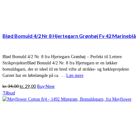
Blød Bomuld 4/2 Nr 8 Hjertegarn Grønhøj Fv 42 Marineblå
Blød Bomuld 4/2 Nr. 8 fra Hjertegarn Grønhøj – Perfekt til Lettere
StrikprojekterBlød Bomuld 4/2 Nr. 8 fra Hjertegarn er en lækker
bomuldsgarn, der er ideel til en bred vifte af strikke- og hækleprojekter.
Garnet har en løbelængde på ca. …
Læs mere
Den
Den
kr.
34,00
kr.
29,00
Buy Now
oprindelige
aktuelle
Tilbud
pris
pris
var:
er:
kr. 34,00.
kr. 29,00.