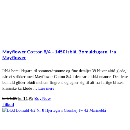
Mayflower Cotton 8/4 – 1450 Isblå, Bomuldsgarn, fra
Mayflower
Isblå bomuldsgarn til sommerdrømme og fine detaljer Vi bliver altid glade,
når vi strikker med Mayflower Cotton 8/4 i den sarte isblå nuance. Den lette
bomuld glider blødt mellem fingrene og egner sig til alt fra luftige bluser,
klassiske karklude …
Læs mere
Den
Den
kr.
21,00
kr.
11,95
Buy Now
oprindelige
aktuelle
Tilbud
pris
pris
var:
er:
kr. 21,00.
kr. 11,95.