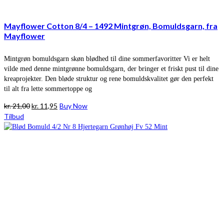
Mayflower Cotton 8/4 – 1492 Mintgrøn, Bomuldsgarn, fra
Mayflower
Mintgrøn bomuldsgarn skøn blødhed til dine sommerfavoritter Vi er helt
vilde med denne mintgrønne bomuldsgarn, der bringer et friskt pust til dine
kreaprojekter. Den bløde struktur og rene bomuldskvalitet gør den perfekt
til alt fra lette sommertoppe og
Den
Den
kr.
21,00
kr.
11,95
Buy Now
oprindelige
aktuelle
Tilbud
pris
pris
var:
er:
kr. 21,00.
kr. 11,95.