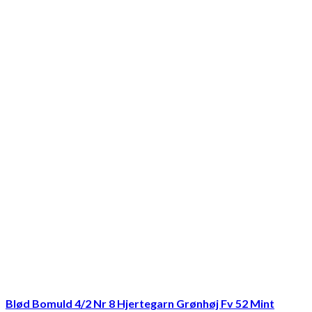
Blød Bomuld 4/2 Nr 8 Hjertegarn Grønhøj Fv 52 Mint