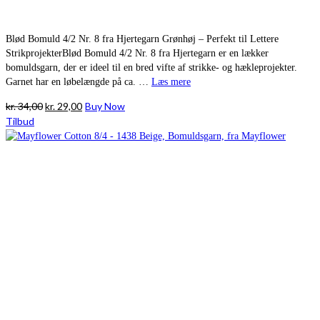
Blød Bomuld 4/2 Nr. 8 fra Hjertegarn Grønhøj – Perfekt til Lettere
StrikprojekterBlød Bomuld 4/2 Nr. 8 fra Hjertegarn er en lækker
bomuldsgarn, der er ideel til en bred vifte af strikke- og hækleprojekter.
Garnet har en løbelængde på ca. …
Læs mere
Den
Den
kr.
34,00
kr.
29,00
Buy Now
oprindelige
aktuelle
Tilbud
pris
pris
var:
er:
kr. 34,00.
kr. 29,00.