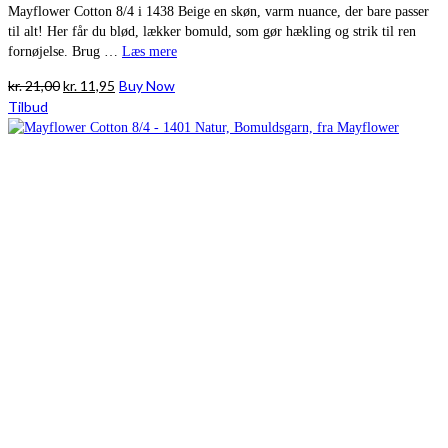
Mayflower Cotton 8/4 i 1438 Beige en skøn, varm nuance, der bare passer
til alt! Her får du blød, lækker bomuld, som gør hækling og strik til ren
fornøjelse. Brug …
Læs mere
Den
Den
kr.
21,00
kr.
11,95
Buy Now
oprindelige
aktuelle
Tilbud
pris
pris
var:
er:
kr. 21,00.
kr. 11,95.