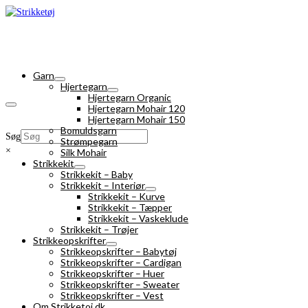
Garn
Hjertegarn
Hjertegarn Organic
Hjertegarn Mohair 120
Hjertegarn Mohair 150
Bomuldsgarn
Søg
Strømpegarn
×
Silk Mohair
Strikkekit
Strikkekit – Baby
Strikkekit – Interiør
Strikkekit – Kurve
Strikkekit – Tæpper
Strikkekit – Vaskeklude
Strikkekit – Trøjer
Strikkeopskrifter
Strikkeopskrifter – Babytøj
Strikkeopskrifter – Cardigan
Strikkeopskrifter – Huer
Strikkeopskrifter – Sweater
Strikkeopskrifter – Vest
Om Strikketoj.dk