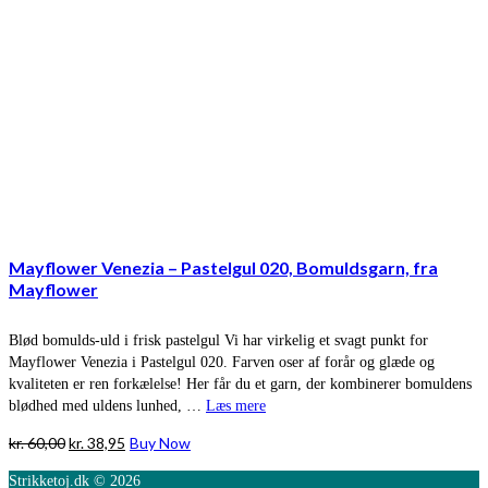
Mayflower Venezia – Pastelgul 020, Bomuldsgarn, fra
Mayflower
Blød bomulds-uld i frisk pastelgul Vi har virkelig et svagt punkt for
Mayflower Venezia i Pastelgul 020. Farven oser af forår og glæde og
kvaliteten er ren forkælelse! Her får du et garn, der kombinerer bomuldens
blødhed med uldens lunhed, …
Læs mere
Den
Den
kr.
60,00
kr.
38,95
Buy Now
oprindelige
aktuelle
Strikketoj.dk © 2026
pris
pris