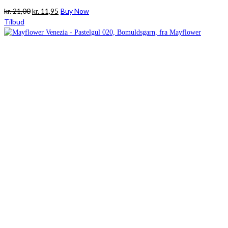
Den
Den
kr.
21,00
kr.
11,95
Buy Now
oprindelige
aktuelle
Tilbud
pris
pris
var:
er:
kr. 21,00.
kr. 11,95.