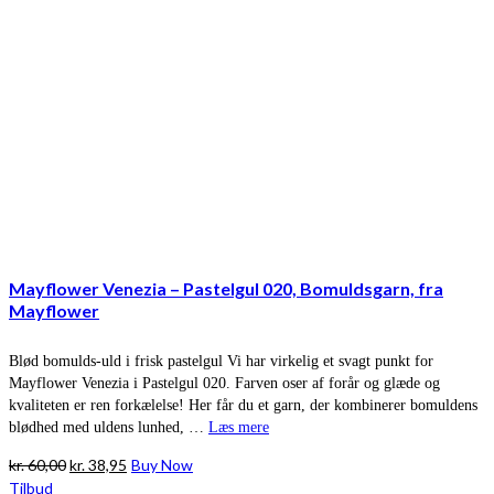
Mayflower Venezia – Pastelgul 020, Bomuldsgarn, fra
Mayflower
Blød bomulds-uld i frisk pastelgul Vi har virkelig et svagt punkt for
Mayflower Venezia i Pastelgul 020. Farven oser af forår og glæde og
kvaliteten er ren forkælelse! Her får du et garn, der kombinerer bomuldens
blødhed med uldens lunhed, …
Læs mere
Den
Den
kr.
60,00
kr.
38,95
Buy Now
oprindelige
aktuelle
Tilbud