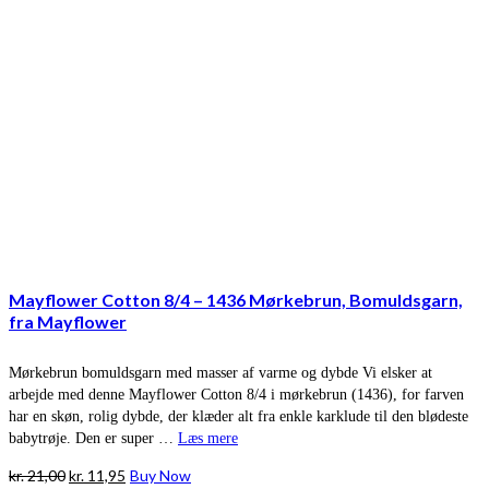
Mayflower Cotton 8/4 – 1436 Mørkebrun, Bomuldsgarn,
fra Mayflower
Mørkebrun bomuldsgarn med masser af varme og dybde Vi elsker at
arbejde med denne Mayflower Cotton 8/4 i mørkebrun (1436), for farven
har en skøn, rolig dybde, der klæder alt fra enkle karklude til den blødeste
babytrøje. Den er super …
Læs mere
Den
Den
kr.
21,00
kr.
11,95
Buy Now