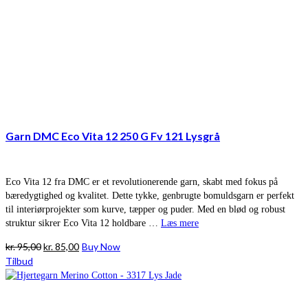
Garn DMC Eco Vita 12 250 G Fv 121 Lysgrå
Eco Vita 12 fra DMC er et revolutionerende garn, skabt med fokus på
bæredygtighed og kvalitet. Dette tykke, genbrugte bomuldsgarn er perfekt
til interiørprojekter som kurve, tæpper og puder. Med en blød og robust
struktur sikrer Eco Vita 12 holdbare …
Læs mere
Den
Den
kr.
95,00
kr.
85,00
Buy Now
oprindelige
aktuelle
Tilbud
pris
pris
var:
er:
kr. 95,00.
kr. 85,00.