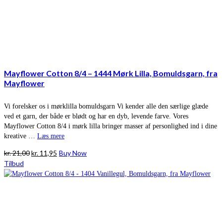
Mayflower Cotton 8/4 – 1444 Mørk Lilla, Bomuldsgarn, fra
Mayflower
Vi forelsker os i mørklilla bomuldsgarn Vi kender alle den særlige glæde
ved et garn, der både er blødt og har en dyb, levende farve. Vores
Mayflower Cotton 8/4 i mørk lilla bringer masser af personlighed ind i dine
kreative …
Læs mere
Den
Den
kr.
21,00
kr.
11,95
Buy Now
oprindelige
aktuelle
Tilbud
pris
pris
var:
er:
kr. 21,00.
kr. 11,95.