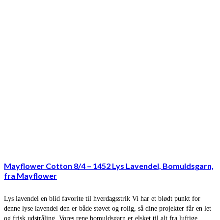
Mayflower Cotton 8/4 – 1452 Lys Lavendel, Bomuldsgarn,
fra Mayflower
Lys lavendel en blid favorite til hverdagsstrik Vi har et blødt punkt for
denne lyse lavendel den er både støvet og rolig, så dine projekter får en let
og frisk udstråling. Vores rene bomuldsgarn er elsket til alt fra luftige …