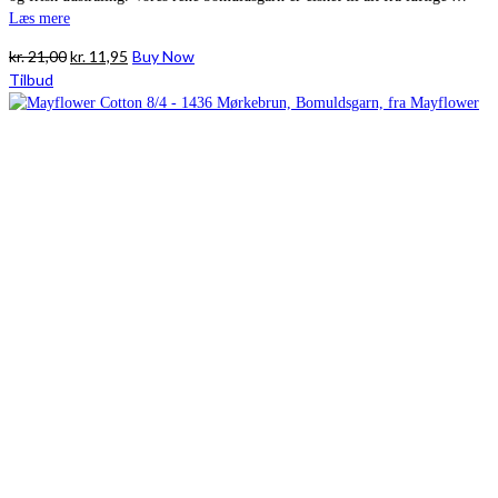
Læs mere
Den
Den
kr.
21,00
kr.
11,95
Buy Now
oprindelige
aktuelle
Tilbud
pris
pris
var:
er:
kr. 21,00.
kr. 11,95.