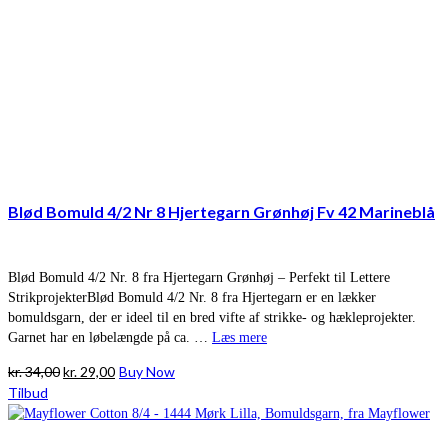
Blød Bomuld 4/2 Nr 8 Hjertegarn Grønhøj Fv 42 Marineblå
Blød Bomuld 4/2 Nr. 8 fra Hjertegarn Grønhøj – Perfekt til Lettere
StrikprojekterBlød Bomuld 4/2 Nr. 8 fra Hjertegarn er en lækker
bomuldsgarn, der er ideel til en bred vifte af strikke- og hækleprojekter.
Garnet har en løbelængde på ca. …
Læs mere
Den
Den
kr.
34,00
kr.
29,00
Buy Now
oprindelige
aktuelle
Tilbud
pris
pris
var:
er: