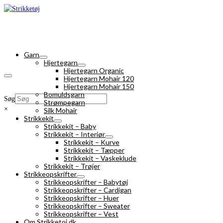
Garn
Hjertegarn
Hjertegarn Organic
Hjertegarn Mohair 120
Hjertegarn Mohair 150
Bomuldsgarn
Søg
Strømpegarn
×
Silk Mohair
Strikkekit
Strikkekit – Baby
Strikkekit – Interiør
Strikkekit – Kurve
Strikkekit – Tæpper
Strikkekit – Vaskeklude
Strikkekit – Trøjer
Strikkeopskrifter
Strikkeopskrifter – Babytøj
Strikkeopskrifter – Cardigan
Strikkeopskrifter – Huer
Strikkeopskrifter – Sweater
Strikkeopskrifter – Vest
Om Strikketoj.dk