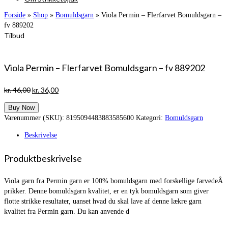
Forside
»
Shop
»
Bomuldsgarn
»
Viola Permin – Flerfarvet Bomuldsgarn –
fv 889202
Tilbud
Viola Permin – Flerfarvet Bomuldsgarn – fv 889202
Den
Den
kr.
46,00
kr.
36,00
oprindelige
aktuelle
Buy Now
pris
pris
Varenummer (SKU):
8195094483883585600
Kategori:
Bomuldsgarn
var:
er:
kr. 46,00.
kr. 36,00.
Beskrivelse
Produktbeskrivelse
Viola garn fra Permin garn er 100% bomuldsgarn med forskellige farvedeÂ
prikker. Denne bomuldsgarn kvalitet, er en tyk bomuldsgarn som giver
flotte strikke resultater, uanset hvad du skal lave af denne lækre garn
kvalitet fra Permin garn. Du kan anvende d