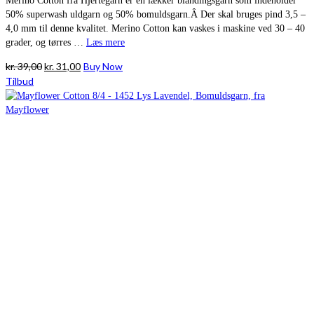
Merino Cotton fra Hjertegarn er en lækker blandingsgarn som indeholder
50% superwash uldgarn og 50% bomuldsgarn.Â Der skal bruges pind 3,5 –
4,0 mm til denne kvalitet. Merino Cotton kan vaskes i maskine ved 30 – 40
grader, og tørres …
Læs mere
Den
Den
kr.
39,00
kr.
31,00
Buy Now
oprindelige
aktuelle
Tilbud
pris
pris
var:
er:
kr. 39,00.
kr. 31,00.