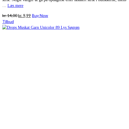
…
Læs mere
Den
Den
kr.
14,00
kr.
9,99
Buy Now
oprindelige
aktuelle
Tilbud
pris
pris
var:
er:
kr. 14,00.
kr. 9,99.