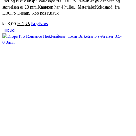
Flot og rustik knap i kokosnød fra DROPS.Farven er gyldenbrun og
størrelsen er 20 mm.Knappen har 4 huller., Materiale:Kokosnød, fra
DROPS Design. Køb hos Kukuk.
Den
Den
kr.
3,00
kr.
1,95
Buy Now
oprindelige
aktuelle
Tilbud
pris
pris
var:
er:
kr. 3,00.
kr. 1,95.