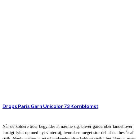
Drops Paris Garn Unicolor 73 Kornblomst
Når de koldere tider begynder at nærme sig, bliver garderober landet over
hurtigt fyldt op med nyt vintertøj, hvoraf en meget stor del af det består af
strik. Nogle vælger at gå på opdagelse efter lækkert strik i butikkerne, mens