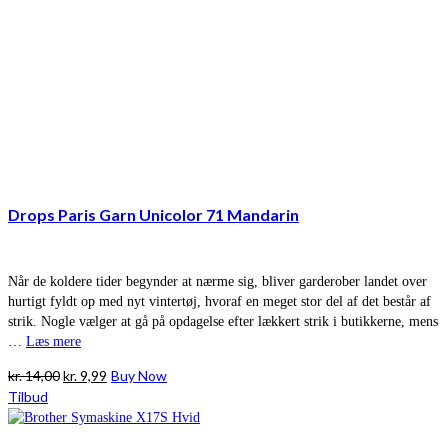
Drops Paris Garn Unicolor 71 Mandarin
Når de koldere tider begynder at nærme sig, bliver garderober landet over
hurtigt fyldt op med nyt vintertøj, hvoraf en meget stor del af det består af
strik. Nogle vælger at gå på opdagelse efter lækkert strik i butikkerne, mens
…
Læs mere
Den
Den
kr.
14,00
kr.
9,99
Buy Now
oprindelige
aktuelle
Tilbud
pris
pris
var:
er: