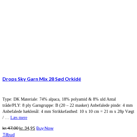
Drops Sky Garn Mix 28 Sød Orkidé
Type: DK Materiale: 74% alpaca, 18% polyamid & 8% uld Antal
tråde/PLY: 8 ply Garngruppe: B (20 – 22 masker) Anbefalede pinde: 4 mm
Anbefalede hæklenål: 4 mm Strikkefasthed: 10 x 10 cm = 21 m x 28p Vægt
/ …
Læs mere
Den
Den
kr.
47,00
kr.
34,95
Buy Now
oprindelige
aktuelle
Tilbud