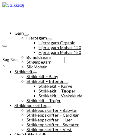
Garn
Hjertegarn
Hjertegarn Organic
Hjertegarn Mohair 120
Hjertegarn Mohair 150
Bomuldsgarn
Søg
Strømpegarn
×
Silk Mohair
Strikkekit
Strikkekit – Baby
Strikkekit – Interiør
Strikkekit – Kurve
Strikkekit – Tæpper
Strikkekit – Vaskeklude
Strikkekit – Trøjer
Strikkeopskrifter
Strikkeopskrifter – Babytøj
Strikkeopskrifter – Cardigan
Strikkeopskrifter – Huer
Strikkeopskrifter – Sweater
Strikkeopskrifter – Vest
Om Strikketoj.dk