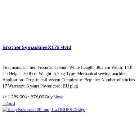
Brother Symaskine X17S Hvid
Find manualen her. Features: Colour: White Length: 39,2 cm Width: 14,8
cm Height: 30,8 cm Weight: 5,7 kg Type: Mechanical sewing machine
Application: Drop-in coil system Complexity: Beginner Number of stitches:
17 Warranty: 3 years Power cord: EU plug
Den
Den
kr.
1.299,00
kr.
976,00
Buy Now
oprindelige
aktuelle
Tilbud
pris
pris
var:
er:
kr. 1.299,00.
kr. 976,00.