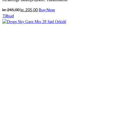
Den
Den
kr.
245,00
kr.
205,00
Buy Now
oprindelige
aktuelle
Tilbud
pris
pris
var:
er:
kr. 245,00.
kr. 205,00.