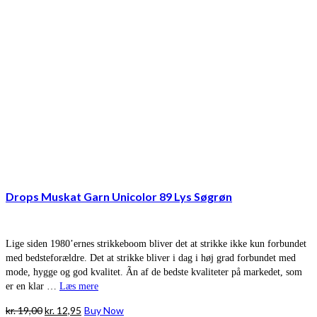
Drops Muskat Garn Unicolor 89 Lys Søgrøn
Lige siden 1980’ernes strikkeboom bliver det at strikke ikke kun forbundet
med bedsteforældre. Det at strikke bliver i dag i høj grad forbundet med
mode, hygge og god kvalitet. Ãn af de bedste kvaliteter på markedet, som
er en klar …
Læs mere
Den
Den
kr.
19,00
kr.
12,95
Buy Now