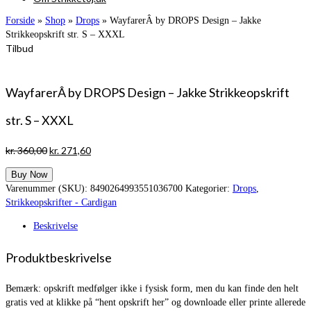
Forside
»
Shop
»
Drops
»
WayfarerÂ by DROPS Design – Jakke
Strikkeopskrift str. S – XXXL
Tilbud
WayfarerÂ by DROPS Design – Jakke Strikkeopskrift
str. S – XXXL
Den
Den
kr.
360,00
kr.
271,60
oprindelige
aktuelle
Buy Now
pris
pris
Varenummer (SKU):
8490264993551036700
Kategorier:
Drops
,
var:
er:
Strikkeopskrifter - Cardigan
kr. 360,00.
kr. 271,60.
Beskrivelse
Produktbeskrivelse
Bemærk: opskrift medfølger ikke i fysisk form, men du kan finde den helt
gratis ved at klikke på “hent opskrift her” og downloade eller printe allerede