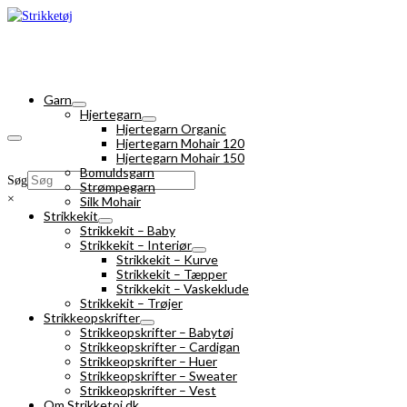
Garn
Hjertegarn
Hjertegarn Organic
Hjertegarn Mohair 120
Hjertegarn Mohair 150
Bomuldsgarn
Søg
Strømpegarn
×
Silk Mohair
Strikkekit
Strikkekit – Baby
Strikkekit – Interiør
Strikkekit – Kurve
Strikkekit – Tæpper
Strikkekit – Vaskeklude
Strikkekit – Trøjer
Strikkeopskrifter
Strikkeopskrifter – Babytøj
Strikkeopskrifter – Cardigan
Strikkeopskrifter – Huer
Strikkeopskrifter – Sweater
Strikkeopskrifter – Vest
Om Strikketoj.dk