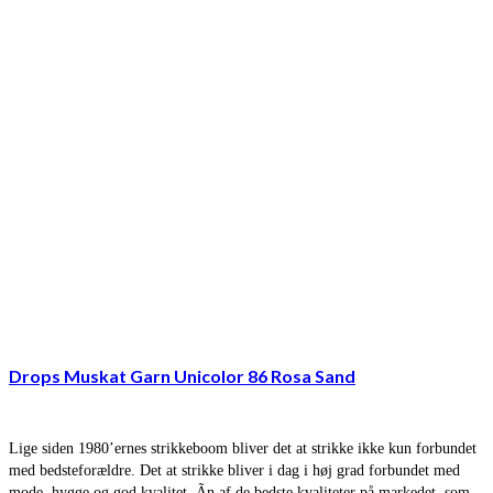
Drops Muskat Garn Unicolor 86 Rosa Sand
Lige siden 1980’ernes strikkeboom bliver det at strikke ikke kun forbundet
med bedsteforældre. Det at strikke bliver i dag i høj grad forbundet med
mode, hygge og god kvalitet. Ãn af de bedste kvaliteter på markedet, som