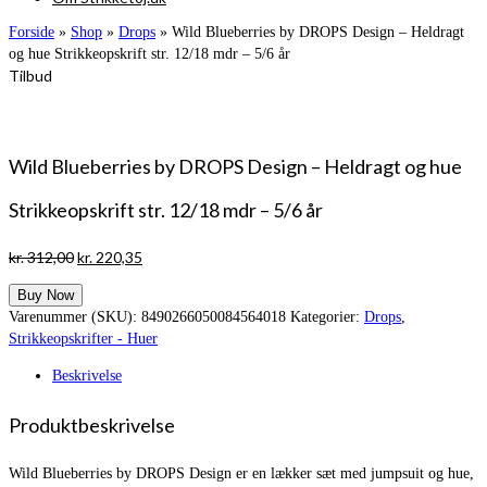
Forside
»
Shop
»
Drops
»
Wild Blueberries by DROPS Design – Heldragt
og hue Strikkeopskrift str. 12/18 mdr – 5/6 år
Tilbud
Wild Blueberries by DROPS Design – Heldragt og hue
Strikkeopskrift str. 12/18 mdr – 5/6 år
Den
Den
kr.
312,00
kr.
220,35
oprindelige
aktuelle
Buy Now
pris
pris
Varenummer (SKU):
8490266050084564018
Kategorier:
Drops
,
var:
er:
Strikkeopskrifter - Huer
kr. 312,00.
kr. 220,35.
Beskrivelse
Produktbeskrivelse
Wild Blueberries by DROPS Design er en lækker sæt med jumpsuit og hue,