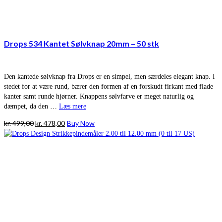
Drops 534 Kantet Sølvknap 20mm – 50 stk
Den kantede sølvknap fra Drops er en simpel, men særdeles elegant knap. I
stedet for at være rund, bærer den formen af en forskudt firkant med flade
kanter samt runde hjørner. Knappens sølvfarve er meget naturlig og
dæmpet, da den …
Læs mere
Den
Den
kr.
499,00
kr.
478,00
Buy Now
oprindelige
aktuelle
pris
pris
var:
er:
kr. 499,00.
kr. 478,00.