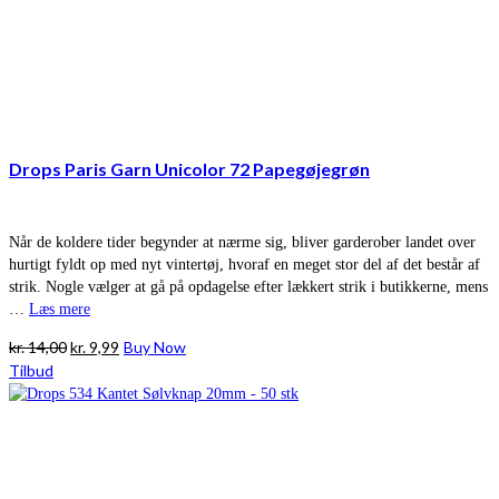
Drops Paris Garn Unicolor 72 Papegøjegrøn
Når de koldere tider begynder at nærme sig, bliver garderober landet over
hurtigt fyldt op med nyt vintertøj, hvoraf en meget stor del af det består af
strik. Nogle vælger at gå på opdagelse efter lækkert strik i butikkerne, mens
…
Læs mere
Den
Den
kr.
14,00
kr.
9,99
Buy Now
oprindelige
aktuelle
Tilbud
pris
pris
var:
er:
kr. 14,00.
kr. 9,99.