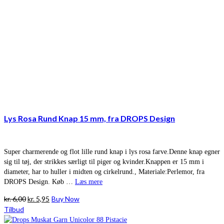
Lys Rosa Rund Knap 15 mm, fra DROPS Design
Super charmerende og flot lille rund knap i lys rosa farve.Denne knap egner
sig til tøj, der strikkes særligt til piger og kvinder.Knappen er 15 mm i
diameter, har to huller i midten og cirkelrund., Materiale:Perlemor, fra
DROPS Design. Køb …
Læs mere
Den
Den
kr.
6,00
kr.
5,95
Buy Now
oprindelige
aktuelle
Tilbud
pris
pris