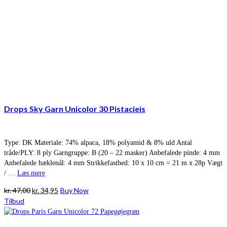
Drops Sky Garn Unicolor 30 Pistacieis
Type: DK Materiale: 74% alpaca, 18% polyamid & 8% uld Antal
tråde/PLY: 8 ply Garngruppe: B (20 – 22 masker) Anbefalede pinde: 4 mm
Anbefalede hæklenål: 4 mm Strikkefasthed: 10 x 10 cm = 21 m x 28p Vægt
/ …
Læs mere
Den
Den
kr.
47,00
kr.
34,95
Buy Now
oprindelige
aktuelle
Tilbud
pris
pris
var:
er: