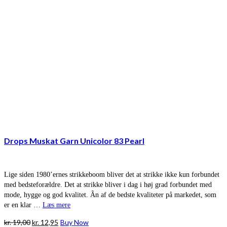
Drops Muskat Garn Unicolor 83 Pearl
Lige siden 1980’ernes strikkeboom bliver det at strikke ikke kun forbundet
med bedsteforældre. Det at strikke bliver i dag i høj grad forbundet med
mode, hygge og god kvalitet. Ãn af de bedste kvaliteter på markedet, som
er en klar …
Læs mere
Den
Den
kr.
19,00
kr.
12,95
Buy Now