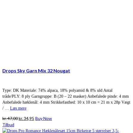
Drops Sky Garn Mix 32 Nougat
Type: DK Materiale: 74% alpaca, 18% polyamid & 8% uld Antal
tråde/PLY: 8 ply Garngruppe: B (20 – 22 masker) Anbefalede pinde: 4 mm
Anbefalede hæklenål: 4 mm Strikkefasthed: 10 x 10 cm = 21 m x 28p Vægt
/ …
Læs mere
Den
Den
kr.
47,00
kr.
34,95
Buy Now
oprindelige
aktuelle
Tilbud
pris
pris