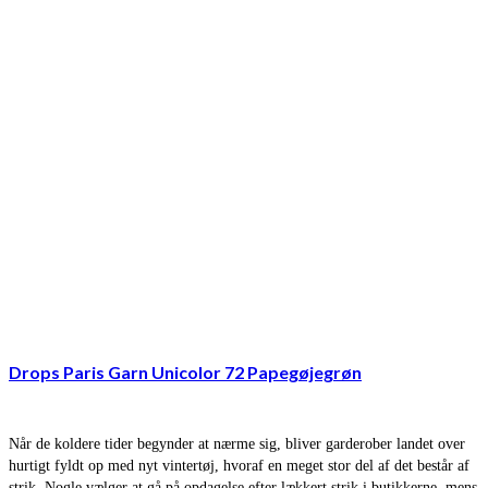
Drops Paris Garn Unicolor 72 Papegøjegrøn
Når de koldere tider begynder at nærme sig, bliver garderober landet over
hurtigt fyldt op med nyt vintertøj, hvoraf en meget stor del af det består af
strik. Nogle vælger at gå på opdagelse efter lækkert strik i butikkerne, mens