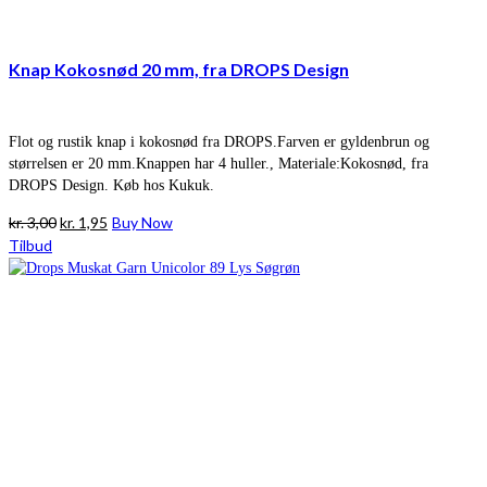
Knap Kokosnød 20 mm, fra DROPS Design
Flot og rustik knap i kokosnød fra DROPS.Farven er gyldenbrun og
størrelsen er 20 mm.Knappen har 4 huller., Materiale:Kokosnød, fra
DROPS Design. Køb hos Kukuk.
Den
Den
kr.
3,00
kr.
1,95
Buy Now
oprindelige
aktuelle
Tilbud
pris
pris
var:
er:
kr. 3,00.
kr. 1,95.