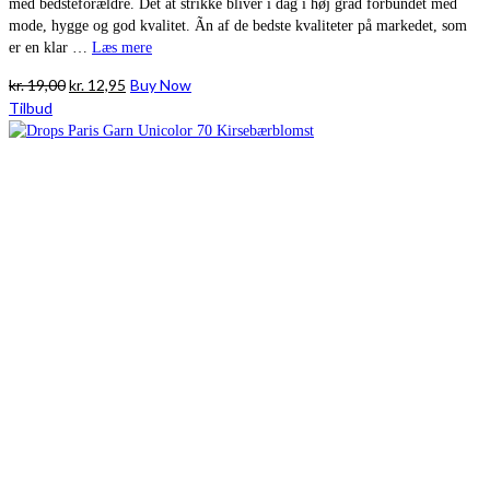
med bedsteforældre. Det at strikke bliver i dag i høj grad forbundet med
mode, hygge og god kvalitet. Ãn af de bedste kvaliteter på markedet, som
er en klar …
Læs mere
Den
Den
kr.
19,00
kr.
12,95
Buy Now
oprindelige
aktuelle
Tilbud
pris
pris
var:
er:
kr. 19,00.
kr. 12,95.