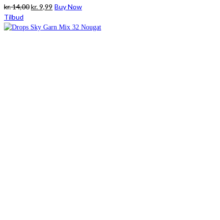
Den
Den
kr.
14,00
kr.
9,99
Buy Now
oprindelige
aktuelle
Tilbud
pris
pris
var:
er:
kr. 14,00.
kr. 9,99.