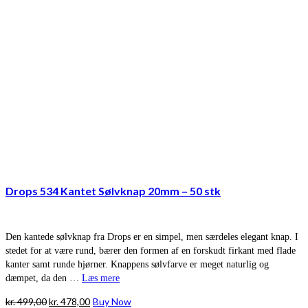
Drops 534 Kantet Sølvknap 20mm – 50 stk
Den kantede sølvknap fra Drops er en simpel, men særdeles elegant knap. I
stedet for at være rund, bærer den formen af en forskudt firkant med flade
kanter samt runde hjørner. Knappens sølvfarve er meget naturlig og
dæmpet, da den …
Læs mere
Den
Den
kr.
499,00
kr.
478,00
Buy Now