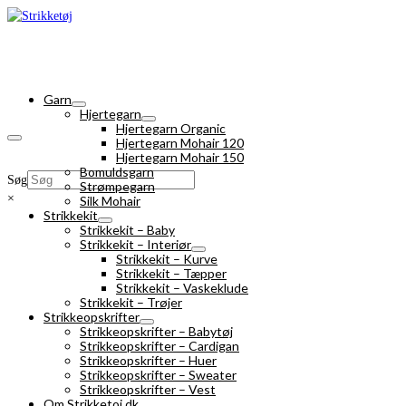
Garn
Hjertegarn
Hjertegarn Organic
Hjertegarn Mohair 120
Hjertegarn Mohair 150
Bomuldsgarn
Søg
Strømpegarn
×
Silk Mohair
Strikkekit
Strikkekit – Baby
Strikkekit – Interiør
Strikkekit – Kurve
Strikkekit – Tæpper
Strikkekit – Vaskeklude
Strikkekit – Trøjer
Strikkeopskrifter
Strikkeopskrifter – Babytøj
Strikkeopskrifter – Cardigan
Strikkeopskrifter – Huer
Strikkeopskrifter – Sweater
Strikkeopskrifter – Vest
Om Strikketoj.dk