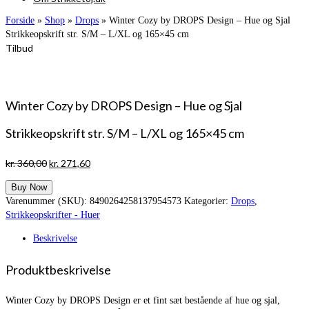
Forside
»
Shop
»
Drops
»
Winter Cozy by DROPS Design – Hue og Sjal
Strikkeopskrift str. S/M – L/XL og 165×45 cm
Tilbud
Winter Cozy by DROPS Design – Hue og Sjal
Strikkeopskrift str. S/M – L/XL og 165×45 cm
Den
Den
kr.
360,00
kr.
271,60
oprindelige
aktuelle
Buy Now
pris
pris
Varenummer (SKU):
8490264258137954573
Kategorier:
Drops
,
var:
er:
Strikkeopskrifter - Huer
kr. 360,00.
kr. 271,60.
Beskrivelse
Produktbeskrivelse
Winter Cozy by DROPS Design er et fint sæt bestående af hue og sjal,