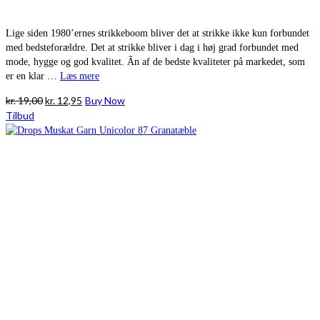
Lige siden 1980’ernes strikkeboom bliver det at strikke ikke kun forbundet
med bedsteforældre. Det at strikke bliver i dag i høj grad forbundet med
mode, hygge og god kvalitet. Ãn af de bedste kvaliteter på markedet, som
er en klar …
Læs mere
Den
Den
kr.
19,00
kr.
12,95
Buy Now
oprindelige
aktuelle
Tilbud
pris
pris
var:
er:
kr. 19,00.
kr. 12,95.