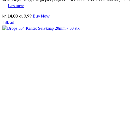
…
Læs mere
Den
Den
kr.
14,00
kr.
9,99
Buy Now
oprindelige
aktuelle
Tilbud
pris
pris
var:
er:
kr. 14,00.
kr. 9,99.