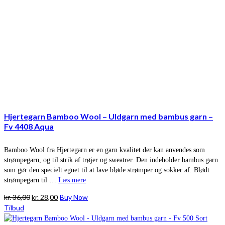
Hjertegarn Bamboo Wool – Uldgarn med bambus garn –
Fv 4408 Aqua
Bamboo Wool fra Hjertegarn er en garn kvalitet der kan anvendes som
strømpegarn, og til strik af trøjer og sweatrer. Den indeholder bambus garn
som gør den specielt egnet til at lave bløde strømper og sokker af. Blødt
strømpegarn til …
Læs mere
Den
Den
kr.
36,00
kr.
28,00
Buy Now
oprindelige
aktuelle
Tilbud
pris
pris