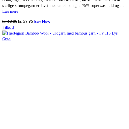
særlige strømpegarn er lavet med en blanding af 75% superwash uld og …
Læs mere
Den
Den
kr.
60,00
kr.
59,95
Buy Now
oprindelige
aktuelle
Tilbud
pris
pris
var:
er:
kr. 60,00.
kr. 59,95.