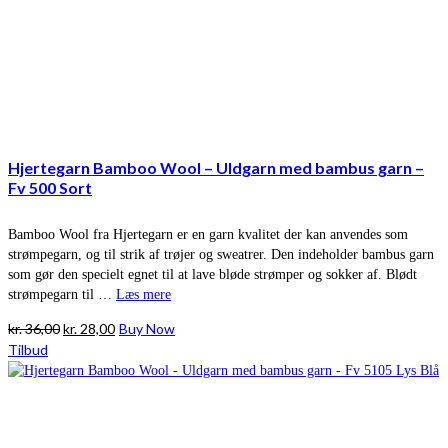
Hjertegarn Bamboo Wool – Uldgarn med bambus garn –
Fv 500 Sort
Bamboo Wool fra Hjertegarn er en garn kvalitet der kan anvendes som
strømpegarn, og til strik af trøjer og sweatrer. Den indeholder bambus garn
som gør den specielt egnet til at lave bløde strømper og sokker af. Blødt
strømpegarn til …
Læs mere
Den
Den
kr.
36,00
kr.
28,00
Buy Now
oprindelige
aktuelle
Tilbud
pris
pris
var:
er:
kr. 36,00.
kr. 28,00.