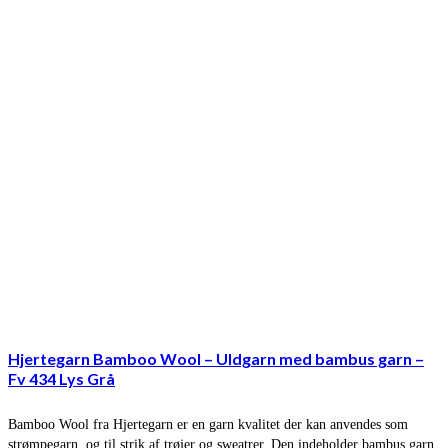
Hjertegarn Bamboo Wool – Uldgarn med bambus garn –
Fv 434 Lys Grå
Bamboo Wool fra Hjertegarn er en garn kvalitet der kan anvendes som
strømpegarn, og til strik af trøjer og sweatrer. Den indeholder bambus garn