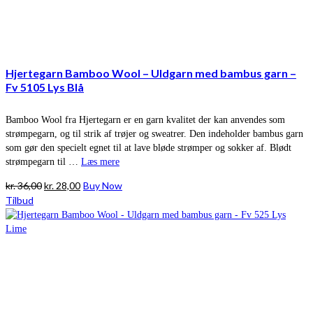
Hjertegarn Bamboo Wool – Uldgarn med bambus garn –
Fv 5105 Lys Blå
Bamboo Wool fra Hjertegarn er en garn kvalitet der kan anvendes som
strømpegarn, og til strik af trøjer og sweatrer. Den indeholder bambus garn
som gør den specielt egnet til at lave bløde strømper og sokker af. Blødt
strømpegarn til …
Læs mere
Den
Den
kr.
36,00
kr.
28,00
Buy Now
oprindelige
aktuelle
Tilbud
pris
pris
var:
er:
kr. 36,00.
kr. 28,00.