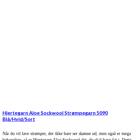
Hjertegarn Aloe Sockwool Strømpegarn 5090
Blå/Hvid/Sort
Når du vil lave strømper, der ikke bare ser skønne ud, men også er mega
behagelige, så er Hjertegarn Aloe Sockwool det, du skal have fat i. Dette