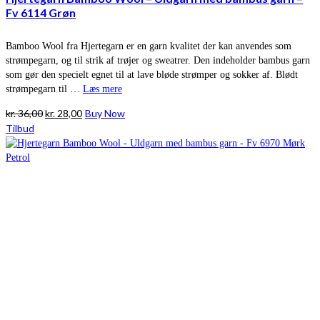
Fv 6114 Grøn
Bamboo Wool fra Hjertegarn er en garn kvalitet der kan anvendes som
strømpegarn, og til strik af trøjer og sweatrer. Den indeholder bambus garn
som gør den specielt egnet til at lave bløde strømper og sokker af. Blødt
strømpegarn til …
Læs mere
Den
Den
kr.
36,00
kr.
28,00
Buy Now
oprindelige
aktuelle
Tilbud
pris
pris
var:
er:
kr. 36,00.
kr. 28,00.