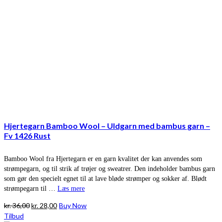
Hjertegarn Bamboo Wool – Uldgarn med bambus garn –
Fv 1426 Rust
Bamboo Wool fra Hjertegarn er en garn kvalitet der kan anvendes som
strømpegarn, og til strik af trøjer og sweatrer. Den indeholder bambus garn
som gør den specielt egnet til at lave bløde strømper og sokker af. Blødt
strømpegarn til …
Læs mere
Den
Den
kr.
36,00
kr.
28,00
Buy Now
oprindelige
aktuelle
Tilbud