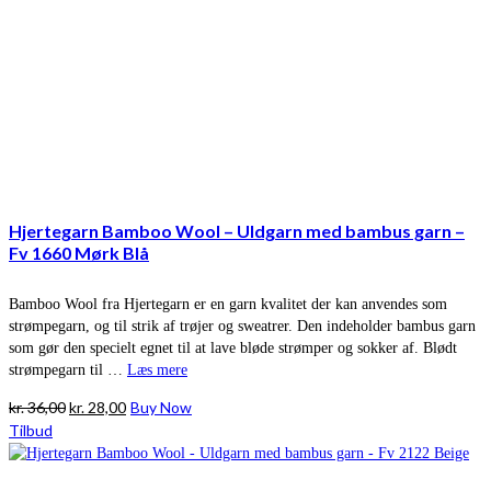
Hjertegarn Bamboo Wool – Uldgarn med bambus garn –
Fv 1660 Mørk Blå
Bamboo Wool fra Hjertegarn er en garn kvalitet der kan anvendes som
strømpegarn, og til strik af trøjer og sweatrer. Den indeholder bambus garn
som gør den specielt egnet til at lave bløde strømper og sokker af. Blødt
strømpegarn til …
Læs mere
Den
Den
kr.
36,00
kr.
28,00
Buy Now
oprindelige
aktuelle
Tilbud
pris
pris
var:
er: