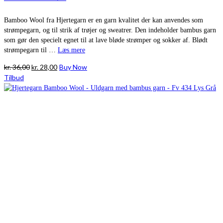
Bamboo Wool fra Hjertegarn er en garn kvalitet der kan anvendes som
strømpegarn, og til strik af trøjer og sweatrer. Den indeholder bambus garn
som gør den specielt egnet til at lave bløde strømper og sokker af. Blødt
strømpegarn til …
Læs mere
Den
Den
kr.
36,00
kr.
28,00
Buy Now
oprindelige
aktuelle
Tilbud
pris
pris
var:
er:
kr. 36,00.
kr. 28,00.