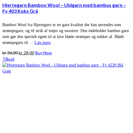
Hjertegarn Bamboo Wool – Uldgarn med bambus garn –
Fv 403 Koks Grå
Bamboo Wool fra Hjertegarn er en garn kvalitet der kan anvendes som
strømpegarn, og til strik af trøjer og sweatrer. Den indeholder bambus garn
som gør den specielt egnet til at lave bløde strømper og sokker af. Blødt
strømpegarn til …
Læs mere
Den
Den
kr.
36,00
kr.
28,00
Buy Now
oprindelige
aktuelle
Tilbud
pris
pris
var:
er:
kr. 36,00.
kr. 28,00.