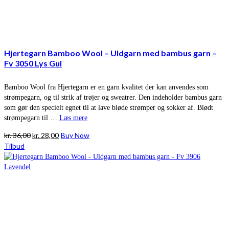
Hjertegarn Bamboo Wool – Uldgarn med bambus garn –
Fv 3050 Lys Gul
Bamboo Wool fra Hjertegarn er en garn kvalitet der kan anvendes som
strømpegarn, og til strik af trøjer og sweatrer. Den indeholder bambus garn
som gør den specielt egnet til at lave bløde strømper og sokker af. Blødt
strømpegarn til …
Læs mere
Den
Den
kr.
36,00
kr.
28,00
Buy Now
oprindelige
aktuelle
Tilbud
pris
pris
var:
er:
kr. 36,00.
kr. 28,00.