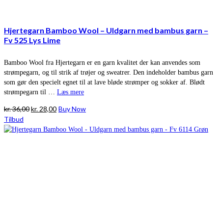
Hjertegarn Bamboo Wool – Uldgarn med bambus garn –
Fv 525 Lys Lime
Bamboo Wool fra Hjertegarn er en garn kvalitet der kan anvendes som
strømpegarn, og til strik af trøjer og sweatrer. Den indeholder bambus garn
som gør den specielt egnet til at lave bløde strømper og sokker af. Blødt
strømpegarn til …
Læs mere
Den
Den
kr.
36,00
kr.
28,00
Buy Now
oprindelige
aktuelle
Tilbud
pris
pris
var:
er:
kr. 36,00.
kr. 28,00.