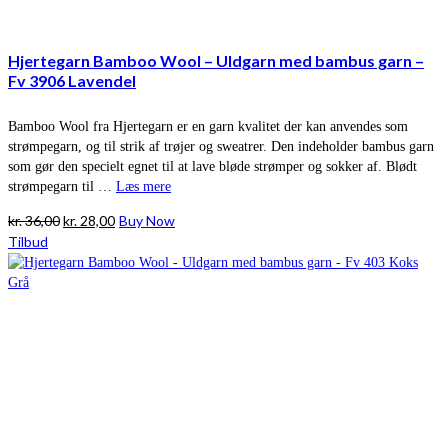
Hjertegarn Bamboo Wool – Uldgarn med bambus garn –
Fv 3906 Lavendel
Bamboo Wool fra Hjertegarn er en garn kvalitet der kan anvendes som
strømpegarn, og til strik af trøjer og sweatrer. Den indeholder bambus garn
som gør den specielt egnet til at lave bløde strømper og sokker af. Blødt
strømpegarn til …
Læs mere
Den
Den
kr.
36,00
kr.
28,00
Buy Now
oprindelige
aktuelle
Tilbud
pris
pris
var:
er:
kr. 36,00.
kr. 28,00.