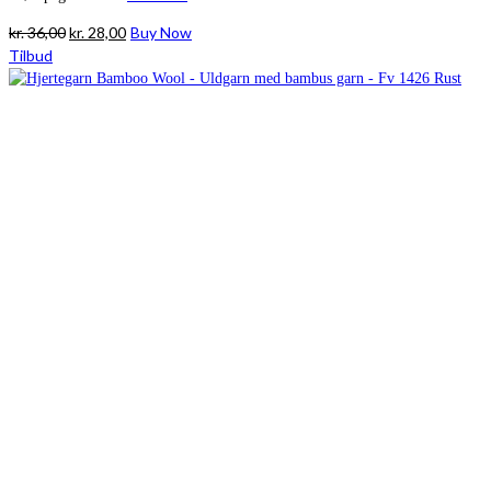
Den
Den
kr.
36,00
kr.
28,00
Buy Now
oprindelige
aktuelle
Tilbud
pris
pris
var:
er:
kr. 36,00.
kr. 28,00.