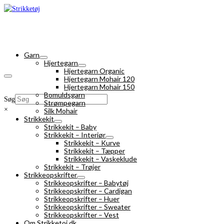
Garn
Hjertegarn
Hjertegarn Organic
Hjertegarn Mohair 120
Hjertegarn Mohair 150
Bomuldsgarn
Søg
Strømpegarn
×
Silk Mohair
Strikkekit
Strikkekit – Baby
Strikkekit – Interiør
Strikkekit – Kurve
Strikkekit – Tæpper
Strikkekit – Vaskeklude
Strikkekit – Trøjer
Strikkeopskrifter
Strikkeopskrifter – Babytøj
Strikkeopskrifter – Cardigan
Strikkeopskrifter – Huer
Strikkeopskrifter – Sweater
Strikkeopskrifter – Vest
Om Strikketoj.dk