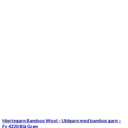
Hjertegarn Bamboo Wool – Uldgarn med bambus garn –
Fv 4220 Blå Grøn