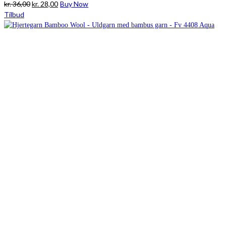
Den
Den
kr.
36,00
kr.
28,00
Buy Now
oprindelige
aktuelle
Tilbud
pris
pris
var:
er:
kr. 36,00.
kr. 28,00.