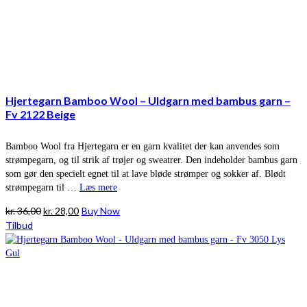
Hjertegarn Bamboo Wool – Uldgarn med bambus garn –
Fv 2122 Beige
Bamboo Wool fra Hjertegarn er en garn kvalitet der kan anvendes som
strømpegarn, og til strik af trøjer og sweatrer. Den indeholder bambus garn
som gør den specielt egnet til at lave bløde strømper og sokker af. Blødt
strømpegarn til …
Læs mere
Den
Den
kr.
36,00
kr.
28,00
Buy Now
oprindelige
aktuelle
Tilbud
pris
pris
var:
er:
kr. 36,00.
kr. 28,00.