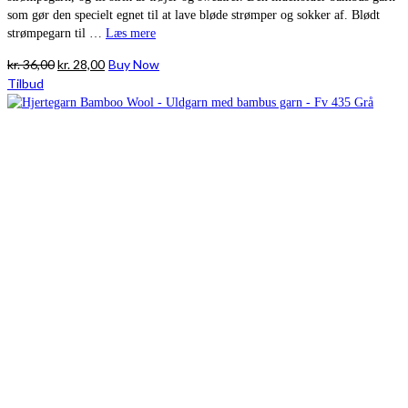
som gør den specielt egnet til at lave bløde strømper og sokker af. Blødt
strømpegarn til …
Læs mere
Den
Den
kr.
36,00
kr.
28,00
Buy Now
oprindelige
aktuelle
Tilbud
pris
pris
var:
er:
kr. 36,00.
kr. 28,00.