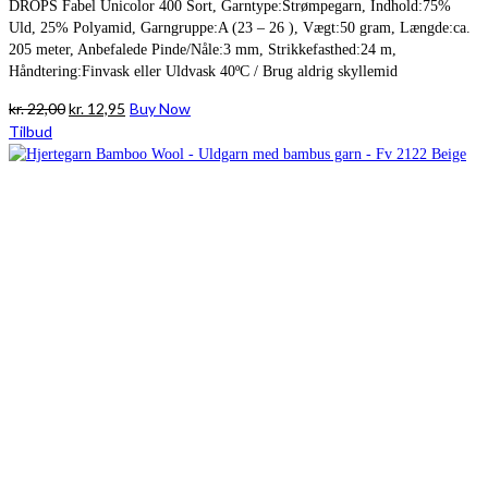
DROPS Fabel Unicolor 400 Sort, Garntype:Strømpegarn, Indhold:75%
Uld, 25% Polyamid, Garngruppe:A (23 – 26 ), Vægt:50 gram, Længde:ca.
205 meter, Anbefalede Pinde/Nåle:3 mm, Strikkefasthed:24 m,
Håndtering:Finvask eller Uldvask 40ºC / Brug aldrig skyllemid
Den
Den
kr.
22,00
kr.
12,95
Buy Now
oprindelige
aktuelle
Tilbud
pris
pris
var:
er:
kr. 22,00.
kr. 12,95.