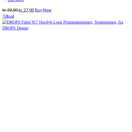
Den
Den
kr.
32,00
kr.
27,00
Buy Now
oprindelige
aktuelle
Tilbud
pris
pris
var:
er:
kr. 32,00.
kr. 27,00.