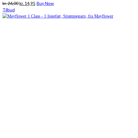
Den
Den
kr.
26,00
kr.
14,95
Buy Now
oprindelige
aktuelle
Tilbud
pris
pris
var:
er:
kr. 26,00.
kr. 14,95.