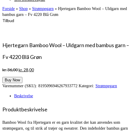
Forside
»
Shop
»
Strømpegarn
»
Hjertegarn Bamboo Wool – Uldgarn med
bambus garn – Fv 4220 Blå Grøn
Tilbud
Hjertegarn Bamboo Wool – Uldgarn med bambus garn –
Fv 4220 Blå Grøn
Den
Den
kr.
36,00
kr.
28,00
oprindelige
aktuelle
Buy Now
pris
pris
Varenummer (SKU):
8195096946267933772
Kategori:
Strømpegarn
var:
er:
kr. 36,00.
kr. 28,00.
Beskrivelse
Produktbeskrivelse
Bamboo Wool fra Hjertegarn er en garn kvalitet der kan anvendes som
strømpegarn, og til strik af trøjer og sweatrer. Den indeholder bambus garn