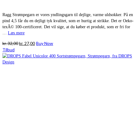
Ragg Strømpegarn er vores yndlingsgarn til dejlige, varme uldsokker. På en
pind 4,5 får du en dejligt tyk kvalitet, som er hurtig at strikke. Det er Oeko-
texÂ© 100-certificeret. Det vil sige, at du køber et produkt, som er fri for
…
Læs mere
Den
Den
kr.
32,00
kr.
27,00
Buy Now
oprindelige
aktuelle
Tilbud
pris
pris
var:
er:
kr. 32,00.
kr. 27,00.