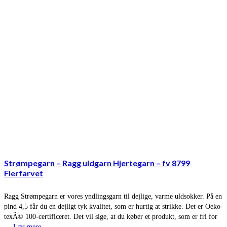
Strømpegarn – Ragg uldgarn Hjertegarn – fv 8799
Flerfarvet
Ragg Strømpegarn er vores yndlingsgarn til dejlige, varme uldsokker. På en
pind 4,5 får du en dejligt tyk kvalitet, som er hurtig at strikke. Det er Oeko-
texÂ© 100-certificeret. Det vil sige, at du køber et produkt, som er fri for
…
Læs mere