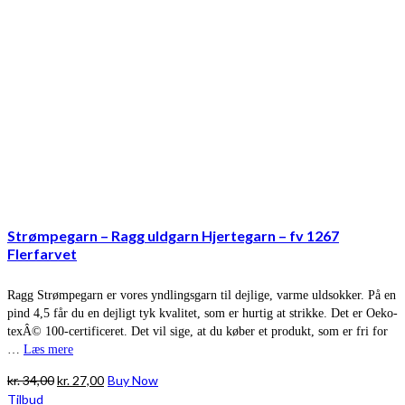
Strømpegarn – Ragg uldgarn Hjertegarn – fv 1267
Flerfarvet
Ragg Strømpegarn er vores yndlingsgarn til dejlige, varme uldsokker. På en
pind 4,5 får du en dejligt tyk kvalitet, som er hurtig at strikke. Det er Oeko-
texÂ© 100-certificeret. Det vil sige, at du køber et produkt, som er fri for
…
Læs mere
Den
Den
kr.
34,00
kr.
27,00
Buy Now
oprindelige
aktuelle
Tilbud