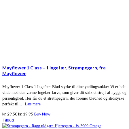
Mayflower 1 Class – 1 Ingefær, Strømpegarn, fra
Mayflower
Mayflower 1 Class 1 Ingefær: Blød styrke til dine yndlingssokker Vi er helt
vilde med den varme Ingefær-farve, som giver dit strik et strejf af hygge og
personlighed. Her får du et strømpegarn, der forener blødhed og slidstyrke
perfekt til …
Læs mere
Den
Den
kr.
29,50
kr.
19,95
Buy Now
oprindelige
aktuelle
Tilbud
pris
pris