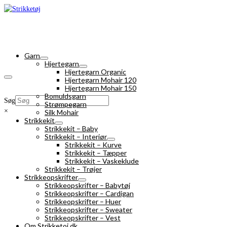
Garn
Hjertegarn
Hjertegarn Organic
Hjertegarn Mohair 120
Hjertegarn Mohair 150
Bomuldsgarn
Søg
Strømpegarn
×
Silk Mohair
Strikkekit
Strikkekit – Baby
Strikkekit – Interiør
Strikkekit – Kurve
Strikkekit – Tæpper
Strikkekit – Vaskeklude
Strikkekit – Trøjer
Strikkeopskrifter
Strikkeopskrifter – Babytøj
Strikkeopskrifter – Cardigan
Strikkeopskrifter – Huer
Strikkeopskrifter – Sweater
Strikkeopskrifter – Vest
Om Strikketoj.dk