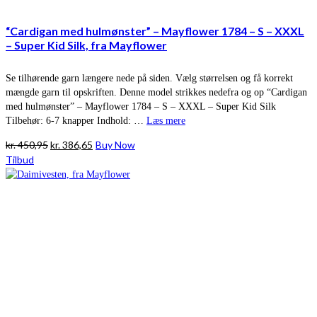
“Cardigan med hulmønster” – Mayflower 1784 – S – XXXL
– Super Kid Silk, fra Mayflower
Se tilhørende garn længere nede på siden. Vælg størrelsen og få korrekt
mængde garn til opskriften. Denne model strikkes nedefra og op “Cardigan
med hulmønster” – Mayflower 1784 – S – XXXL – Super Kid Silk
Tilbehør: 6-7 knapper Indhold: …
Læs mere
Den
Den
kr.
450,95
kr.
386,65
Buy Now
oprindelige
aktuelle
Tilbud
pris
pris
var:
er:
kr. 450,95.
kr. 386,65.