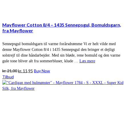
Mayflower Cotton 8/4 – 1435 Sennepsgul, Bomuldsgarn,
fra Mayflower
Sennepsgul bomuldsgarn til varme forårsdrømme Vi er helt vilde med
denne Mayflower Cotton 8/4 i 1435 Sennepsgul den bringer et dejligt
solstrejf til dine håndarbejder. Med sin bløde, rene bomuld og den varme
gule tone bliver alt fra sommerbluser, klude …
Læs mere
Den
Den
kr.
21,00
kr.
11,95
Buy Now
oprindelige
aktuelle
Tilbud
pris
pris
var:
er:
kr. 21,00.
kr. 11,95.