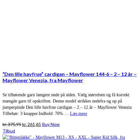
“Den lille havfrue” cardigan – Mayflower 144-6 – 2 – 12 år –
Mayflower Venezia, fra Mayflower
Se tilhørende garn længere nede på siden. Vælg størrelsen og få korrekt
mængde garn til opskriften. Denne model strikkes nedefra og op på
jumperpinde Den lille havfrue cardigan – 2 – 12 år – Mayflower Venezia
Tilbehør: 3 knapper.Indhold: 70% …
Læs mere
Den
Den
kr.
375,95
kr.
261,65
Buy Now
oprindelige
aktuelle
Tilbud
pris
pris