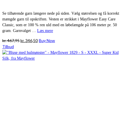
Se tilhørende garn længere nede på siden. Vælg størrelsen og få korrekt
mængde garn til opskriften. Vesten er strikket i Mayflower Easy Care
Classic, som er 100 % ren uld med en løbelængde på 106 meter pr. 50
gram. Garnvalget …
Læs mere
Den
Den
kr.
467,95
kr.
346,50
Buy Now
oprindelige
aktuelle
Tilbud
pris
pris
var:
er:
kr. 467,95.
kr. 346,50.