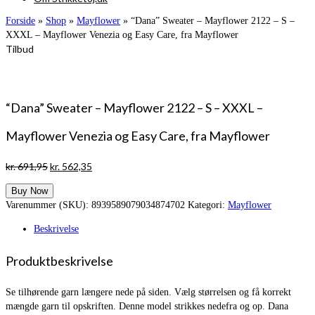
Forside
»
Shop
»
Mayflower
»
“Dana” Sweater – Mayflower 2122 – S –
XXXL – Mayflower Venezia og Easy Care, fra Mayflower
Tilbud
“Dana” Sweater – Mayflower 2122 – S – XXXL –
Mayflower Venezia og Easy Care, fra Mayflower
Den
Den
kr.
691,95
kr.
562,35
oprindelige
aktuelle
Buy Now
pris
pris
Varenummer (SKU):
8939589079034874702
Kategori:
Mayflower
var:
er:
kr. 691,95.
kr. 562,35.
Beskrivelse
Produktbeskrivelse
Se tilhørende garn længere nede på siden. Vælg størrelsen og få korrekt
mængde garn til opskriften. Denne model strikkes nedefra og op. Dana