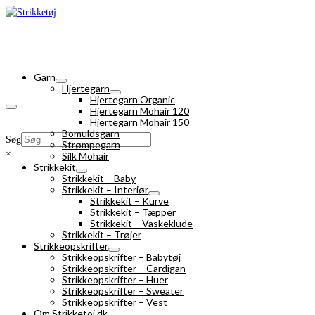
Garn
Hjertegarn
Hjertegarn Organic
Hjertegarn Mohair 120
Hjertegarn Mohair 150
Bomuldsgarn
Søg
Strømpegarn
×
Silk Mohair
Strikkekit
Strikkekit – Baby
Strikkekit – Interiør
Strikkekit – Kurve
Strikkekit – Tæpper
Strikkekit – Vaskeklude
Strikkekit – Trøjer
Strikkeopskrifter
Strikkeopskrifter – Babytøj
Strikkeopskrifter – Cardigan
Strikkeopskrifter – Huer
Strikkeopskrifter – Sweater
Strikkeopskrifter – Vest
Om Strikketoj.dk