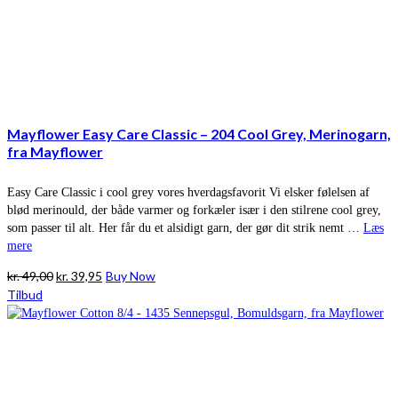
Mayflower Easy Care Classic – 204 Cool Grey, Merinogarn,
fra Mayflower
Easy Care Classic i cool grey vores hverdagsfavorit Vi elsker følelsen af
blød merinould, der både varmer og forkæler især i den stilrene cool grey,
som passer til alt. Her får du et alsidigt garn, der gør dit strik nemt …
Læs
mere
Den
Den
kr.
49,00
kr.
39,95
Buy Now
oprindelige
aktuelle
Tilbud
pris
pris
var:
er:
kr. 49,00.
kr. 39,95.