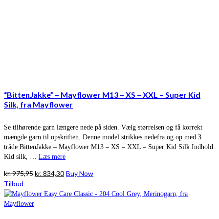
“BittenJakke” – Mayflower M13 – XS – XXL – Super Kid
Silk, fra Mayflower
Se tilhørende garn længere nede på siden. Vælg størrelsen og få korrekt
mængde garn til opskriften. Denne model strikkes nedefra og op med 3
tråde BittenJakke – Mayflower M13 – XS – XXL – Super Kid Silk Indhold:
Kid silk, …
Læs mere
Den
Den
kr.
975,95
kr.
834,30
Buy Now
oprindelige
aktuelle
Tilbud
pris
pris
var:
er:
kr. 975,95.
kr. 834,30.