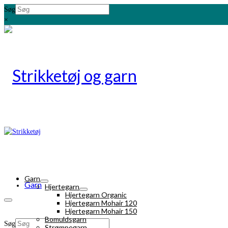
Søg
×
Garn
Garn
Hjertegarn
Hjertegarn Organic
Hjertegarn Mohair 120
Hjertegarn Mohair 150
Bomuldsgarn
Søg
Strømpegarn