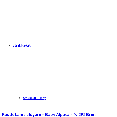
Strikkekit
Strikkekit – Baby
Rustic Lama uldgarn – Baby Alpaca – fv 292 Brun