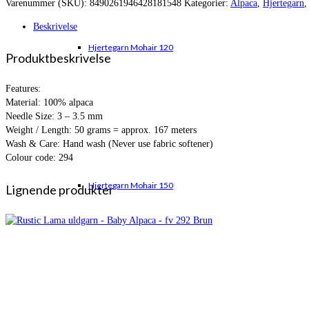
Varenummer (SKU):
8490261946428181548
Kategorier:
Alpaca
,
Hjertegarn
var:
er:
kr. 57,00.
kr. 56,95.
Beskrivelse
Hjertegarn Mohair 120
Produktbeskrivelse
Features:
Material: 100% alpaca
Needle Size: 3 – 3.5 mm
Weight / Length: 50 grams = approx. 167 meters
Wash & Care: Hand wash (Never use fabric softener)
Colour code: 294
Hjertegarn Mohair 150
Lignende produkter