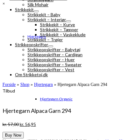
×
Silk Mohair
Strikkekit
Strikkekit – Baby
Strikkekit – Interiør
Strikkekit – Kurve
Strikkekit – Tæpper
Strikkekit – Vaskeklude
Hjertegarn
Strikkekit – Trøjer
Strikkeopskrifter
Strikkeopskrifter – Babytøj
Strikkeopskrifter – Cardigan
Strikkeopskrifter – Huer
Strikkeopskrifter – Sweater
Strikkeopskrifter – Vest
Om Strikketoj.dk
Forside
»
Shop
»
Hjertegarn
»
Hjertegarn Alpaca Garn 294
Tilbud
Hjertegarn Organic
Hjertegarn Alpaca Garn 294
Den
Den
kr.
57,00
kr.
56,95
oprindelige
aktuelle
Buy Now
pris
pris