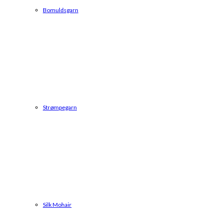
Bomuldsgarn
Strømpegarn
Silk Mohair