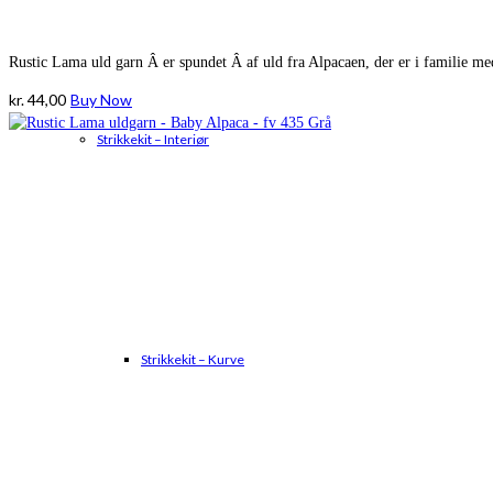
Rustic Lama uld garn Â er spundet Â af uld fra Alpacaen, der er i familie m
kr.
44,00
Buy Now
Strikkekit – Interiør
Strikkekit – Kurve