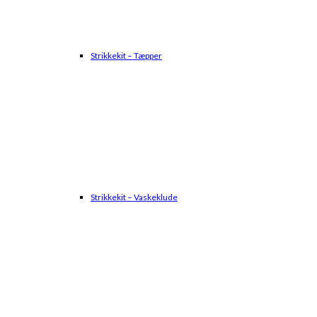
Strikkekit – Tæpper
Strikkekit – Vaskeklude