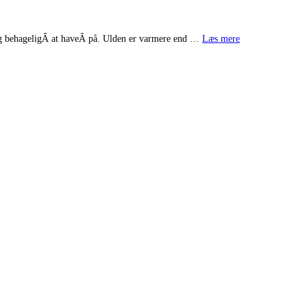
t og behageligÂ at haveÂ på. Ulden er varmere end …
Læs mere