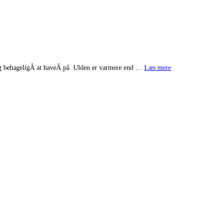
t og behageligÂ at haveÂ på. Ulden er varmere end …
Læs mere