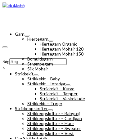
Garn
Hjertegarn
Hjertegarn Organic
Hjertegarn Mohair 120
Hjertegarn Mohair 150
Bomuldsgarn
Søg
Strømpegarn
×
Silk Mohair
Strikkekit
Strikkekit – Baby
Strikkekit – Interiør
Strikkekit – Kurve
Strikkekit – Tæpper
Strikkekit – Vaskeklude
Strikkekit – Trøjer
Strikkeopskrifter
Strikkeopskrifter – Babytøj
Strikkeopskrifter – Cardigan
Strikkeopskrifter – Huer
Strikkeopskrifter – Sweater
Strikkeopskrifter – Vest
Om Strikketoj.dk