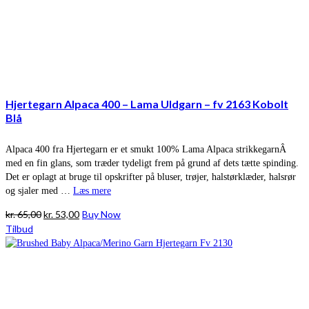
Hjertegarn Alpaca 400 – Lama Uldgarn – fv 2163 Kobolt
Blå
Alpaca 400 fra Hjertegarn er et smukt 100% Lama Alpaca strikkegarnÂ
med en fin glans, som træder tydeligt frem på grund af dets tætte spinding.
Det er oplagt at bruge til opskrifter på bluser, trøjer, halstørklæder, halsrør
og sjaler med …
Læs mere
Den
Den
kr.
65,00
kr.
53,00
Buy Now
oprindelige
aktuelle
Tilbud
pris
pris
var:
er:
kr. 65,00.
kr. 53,00.