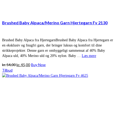
Brushed Baby Alpaca/Merino Garn Hjertegarn Fv 2130
Brushed Baby Alpaca fra HjertegarnBrushed Baby Alpaca fra Hjertegarn er
en eksklusiv og fnugfri garn, der bringer luksus og komfort til dine
strikkeprojekter. Denne garn er omhyggeligt sammensat af 40% Baby
Alpaca uld, 40% Merino uld og 20% nylon. Baby …
Læs mere
Den
Den
kr.
54,00
kr.
45,00
Buy Now
oprindelige
aktuelle
Tilbud
pris
pris
var:
er:
kr. 54,00.
kr. 45,00.