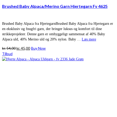
Brushed Baby Alpaca/Merino Garn Hjertegarn Fv 4625
Brushed Baby Alpaca fra HjertegarnBrushed Baby Alpaca fra Hjertegarn er
en eksklusiv og fnugfri garn, der bringer luksus og komfort til dine
strikkeprojekter. Denne garn er omhyggeligt sammensat af 40% Baby
Alpaca uld, 40% Merino uld og 20% nylon. Baby …
Læs mere
Den
Den
kr.
54,00
kr.
45,00
Buy Now
oprindelige
aktuelle
Tilbud
pris
pris
var:
er:
kr. 54,00.
kr. 45,00.