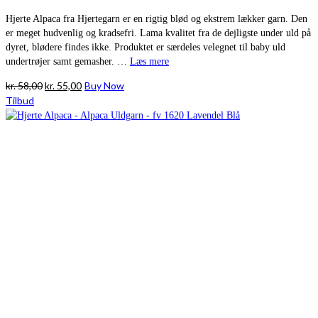
Hjerte Alpaca fra Hjertegarn er en rigtig blød og ekstrem lækker garn. Den
er meget hudvenlig og kradsefri. Lama kvalitet fra de dejligste under uld på
dyret, blødere findes ikke. Produktet er særdeles velegnet til baby uld
undertrøjer samt gemasher. …
Læs mere
Den
Den
kr.
58,00
kr.
55,00
Buy Now
oprindelige
aktuelle
Tilbud
pris
pris
var:
er:
kr. 58,00.
kr. 55,00.