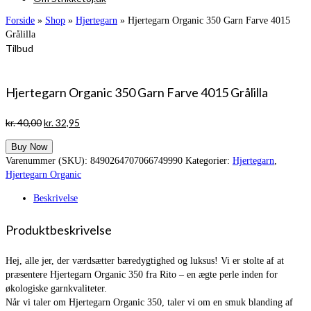
Forside
»
Shop
»
Hjertegarn
»
Hjertegarn Organic 350 Garn Farve 4015
Grålilla
Tilbud
Hjertegarn Organic 350 Garn Farve 4015 Grålilla
Den
Den
kr.
40,00
kr.
32,95
oprindelige
aktuelle
Buy Now
pris
pris
Varenummer (SKU):
8490264707066749990
Kategorier:
Hjertegarn
,
var:
er:
Hjertegarn Organic
kr. 40,00.
kr. 32,95.
Beskrivelse
Produktbeskrivelse
Hej, alle jer, der værdsætter bæredygtighed og luksus! Vi er stolte af at
præsentere Hjertegarn Organic 350 fra Rito – en ægte perle inden for
økologiske garnkvaliteter.
Når vi taler om Hjertegarn Organic 350, taler vi om en smuk blanding af