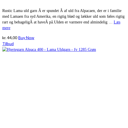
Rustic Lama uld garn Â er spundet Â af uld fra Alpacaen, der er i familie
med Lamaen fra syd Amerika, en rigtig blød og lækker uld som føles rigtig
rart og behageligÂ at haveÂ på.Ulden er varmere end almindelig …
Læs
mere
kr.
44,00
Buy Now
Tilbud