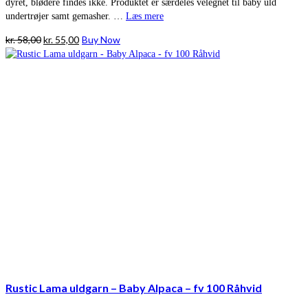
dyret, blødere findes ikke. Produktet er særdeles velegnet til baby uld
undertrøjer samt gemasher. …
Læs mere
Den
Den
kr.
58,00
kr.
55,00
Buy Now
oprindelige
aktuelle
pris
pris
var:
er:
kr. 58,00.
kr. 55,00.
Rustic Lama uldgarn – Baby Alpaca – fv 100 Råhvid