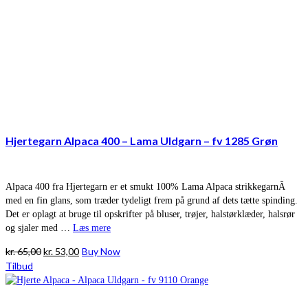
Hjertegarn Alpaca 400 – Lama Uldgarn – fv 1285 Grøn
Alpaca 400 fra Hjertegarn er et smukt 100% Lama Alpaca strikkegarnÂ
med en fin glans, som træder tydeligt frem på grund af dets tætte spinding.
Det er oplagt at bruge til opskrifter på bluser, trøjer, halstørklæder, halsrør
og sjaler med …
Læs mere
Den
Den
kr.
65,00
kr.
53,00
Buy Now
oprindelige
aktuelle
Tilbud
pris
pris
var:
er:
kr. 65,00.
kr. 53,00.