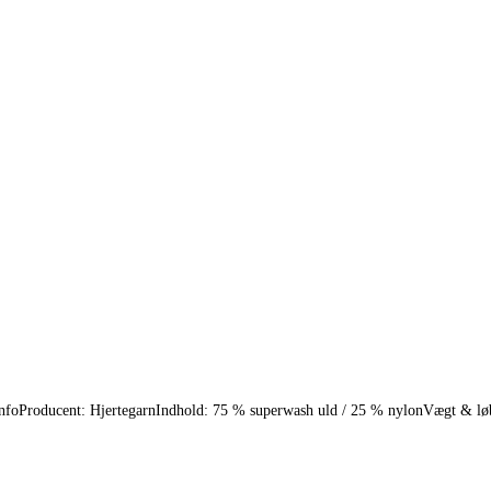
tinfoProducent: HjertegarnIndhold: 75 % superwash uld / 25 % nylonVægt & løb