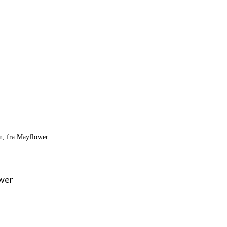
n, fra Mayflower
ower