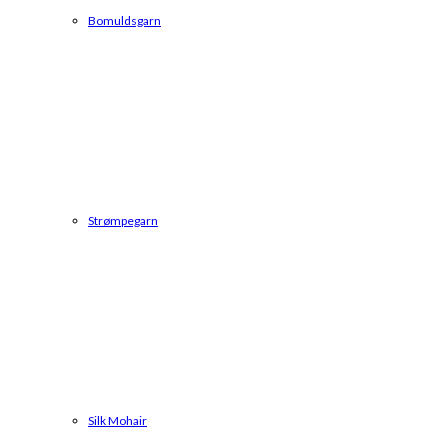
Bomuldsgarn
Strømpegarn
Silk Mohair