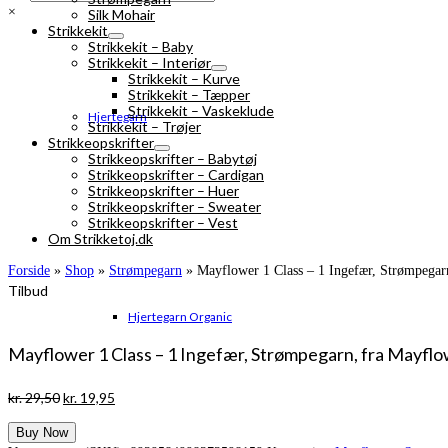
×
Silk Mohair
Strikkekit
Strikkekit – Baby
Strikkekit – Interiør
Strikkekit – Kurve
Strikkekit – Tæpper
Strikkekit – Vaskeklude
Hjertegarn
Strikkekit – Trøjer
Strikkeopskrifter
Strikkeopskrifter – Babytøj
Strikkeopskrifter – Cardigan
Strikkeopskrifter – Huer
Strikkeopskrifter – Sweater
Strikkeopskrifter – Vest
Om Strikketoj.dk
Forside
»
Shop
»
Strømpegarn
»
Mayflower 1 Class – 1 Ingefær, Strømpegar
Tilbud
Hjertegarn Organic
Mayflower 1 Class – 1 Ingefær, Strømpegarn, fra Mayfl
Den
Den
kr.
29,50
kr.
19,95
oprindelige
aktuelle
Buy Now
pris
pris