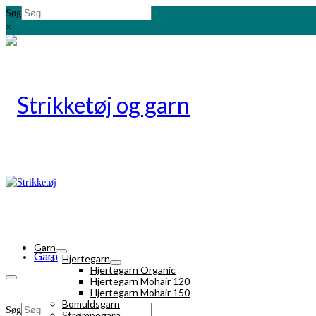
Søg
×
Garn
Garn
Hjertegarn
Hjertegarn Organic
Hjertegarn Mohair 120
Hjertegarn Mohair 150
Bomuldsgarn
Søg
Strømpegarn