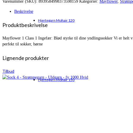
Varenummer (SKU):
8939584998373598159
Kategorier:
Mayflower
,
Strømp
var:
er:
kr. 29,50.
kr. 19,95.
Beskrivelse
Hjertegarn Mohair 120
Produktbeskrivelse
Mayflower 1 Class 1 Ingefær: Blød styrke til dine yndlingssokker Vi er helt v
perfekt til sokker, børne
Lignende produkter
Tilbud
Hjertegarn Mohair 150