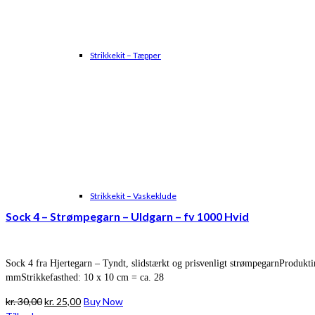
Strikkekit – Tæpper
Strikkekit – Vaskeklude
Sock 4 – Strømpegarn – Uldgarn – fv 1000 Hvid
Sock 4 fra Hjertegarn – Tyndt, slidstærkt og prisvenligt strømpegarnProduk
mmStrikkefasthed: 10 x 10 cm = ca. 28
Den
Den
kr.
30,00
kr.
25,00
Buy Now
oprindelige
aktuelle