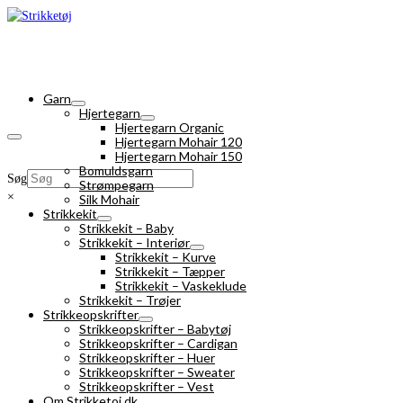
Garn
Hjertegarn
Hjertegarn Organic
Hjertegarn Mohair 120
Hjertegarn Mohair 150
Bomuldsgarn
Søg
Strømpegarn
×
Silk Mohair
Strikkekit
Strikkekit – Baby
Strikkekit – Interiør
Strikkekit – Kurve
Strikkekit – Tæpper
Strikkekit – Vaskeklude
Strikkekit – Trøjer
Strikkeopskrifter
Strikkeopskrifter – Babytøj
Strikkeopskrifter – Cardigan
Strikkeopskrifter – Huer
Strikkeopskrifter – Sweater
Strikkeopskrifter – Vest
Om Strikketoj.dk