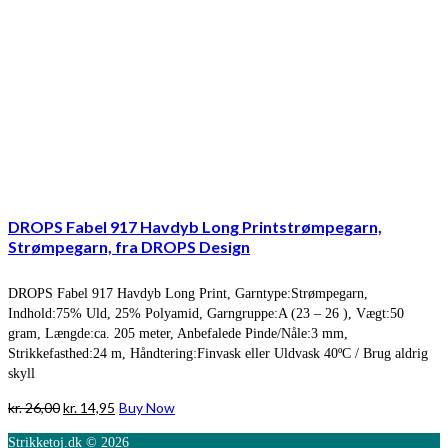
DROPS Fabel 917 Havdyb Long Printstrømpegarn,
Strømpegarn, fra DROPS Design
DROPS Fabel 917 Havdyb Long Print, Garntype:Strømpegarn,
Indhold:75% Uld, 25% Polyamid, Garngruppe:A (23 – 26 ), Vægt:50
gram, Længde:ca. 205 meter, Anbefalede Pinde/Nåle:3 mm,
Strikkefasthed:24 m, Håndtering:Finvask eller Uldvask 40ºC / Brug aldrig
skyll
Den
Den
kr.
26,00
kr.
14,95
Buy Now
oprindelige
aktuelle
Strikketoj.dk © 2026
pris
pris