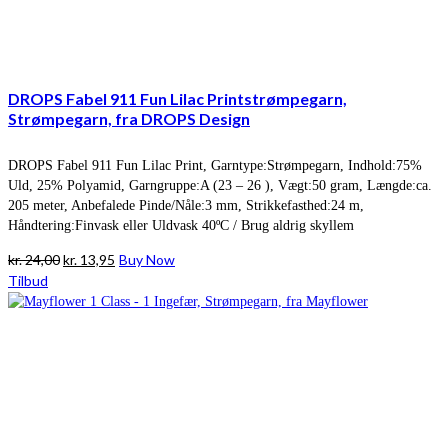
DROPS Fabel 911 Fun Lilac Printstrømpegarn,
Strømpegarn, fra DROPS Design
DROPS Fabel 911 Fun Lilac Print, Garntype:Strømpegarn, Indhold:75%
Uld, 25% Polyamid, Garngruppe:A (23 – 26 ), Vægt:50 gram, Længde:ca.
205 meter, Anbefalede Pinde/Nåle:3 mm, Strikkefasthed:24 m,
Håndtering:Finvask eller Uldvask 40ºC / Brug aldrig skyllem
Den
Den
kr.
24,00
kr.
13,95
Buy Now
oprindelige
aktuelle
Tilbud
pris
pris
var:
er:
kr. 24,00.
kr. 13,95.