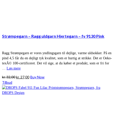
Strømpegarn – Ragg uldgarn Hjertegarn – fv 9130 Pink
Ragg Strømpegarn er vores yndlingsgarn til dejlige, varme uldsokker. På en
pind 4,5 får du en dejligt tyk kvalitet, som er hurtig at strikke. Det er Oeko-
texÂ© 100-certificeret. Det vil sige, at du køber et produkt, som er fri for
…
Læs mere
Den
Den
kr.
32,00
kr.
27,00
Buy Now
oprindelige
aktuelle
Tilbud
pris
pris
var:
er:
kr. 32,00.
kr. 27,00.