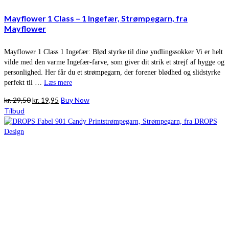
Mayflower 1 Class – 1 Ingefær, Strømpegarn, fra
Mayflower
Mayflower 1 Class 1 Ingefær: Blød styrke til dine yndlingssokker Vi er helt
vilde med den varme Ingefær-farve, som giver dit strik et strejf af hygge og
personlighed. Her får du et strømpegarn, der forener blødhed og slidstyrke
perfekt til …
Læs mere
Den
Den
kr.
29,50
kr.
19,95
Buy Now
oprindelige
aktuelle
Tilbud
pris
pris
var:
er:
kr. 29,50.
kr. 19,95.