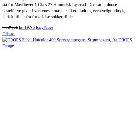
stå for Mayflower 1 Class 27 Himmelsk Lyserød. Den sarte, douce
pastelfarve giver hvert eneste maske-spil et blødt og eventyrligt udtryk,
perfekt til alt fra forkælelsessokker til de
Den
Den
kr.
29,50
kr.
19,95
Buy Now
oprindelige
aktuelle
Tilbud
pris
pris
var:
er:
kr. 29,50.
kr. 19,95.