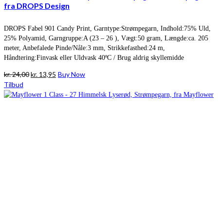
fra DROPS Design
DROPS Fabel 901 Candy Print, Garntype:Strømpegarn, Indhold:75% Uld,
25% Polyamid, Garngruppe:A (23 – 26 ), Vægt:50 gram, Længde:ca. 205
meter, Anbefalede Pinde/Nåle:3 mm, Strikkefasthed:24 m,
Håndtering:Finvask eller Uldvask 40ºC / Brug aldrig skyllemidde
Den
Den
kr.
24,00
kr.
13,95
Buy Now
oprindelige
aktuelle
Tilbud
pris
pris
var:
er:
kr. 24,00.
kr. 13,95.