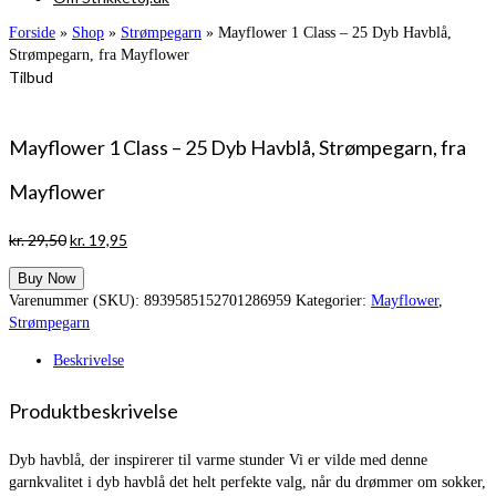
Forside
»
Shop
»
Strømpegarn
»
Mayflower 1 Class – 25 Dyb Havblå,
Strømpegarn, fra Mayflower
Tilbud
Mayflower 1 Class – 25 Dyb Havblå, Strømpegarn, fra
Mayflower
Den
Den
kr.
29,50
kr.
19,95
oprindelige
aktuelle
Buy Now
pris
pris
Varenummer (SKU):
8939585152701286959
Kategorier:
Mayflower
,
var:
er:
Strømpegarn
kr. 29,50.
kr. 19,95.
Beskrivelse
Produktbeskrivelse
Dyb havblå, der inspirerer til varme stunder Vi er vilde med denne
garnkvalitet i dyb havblå det helt perfekte valg, når du drømmer om sokker,