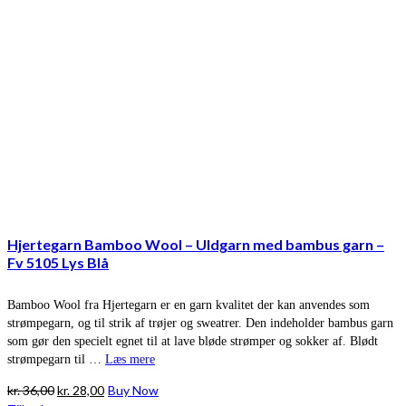
Hjertegarn Bamboo Wool – Uldgarn med bambus garn –
Fv 5105 Lys Blå
Bamboo Wool fra Hjertegarn er en garn kvalitet der kan anvendes som
strømpegarn, og til strik af trøjer og sweatrer. Den indeholder bambus garn
som gør den specielt egnet til at lave bløde strømper og sokker af. Blødt
strømpegarn til …
Læs mere
Den
Den
kr.
36,00
kr.
28,00
Buy Now