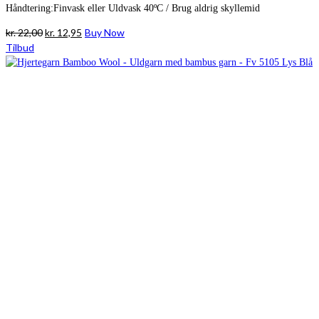
Håndtering:Finvask eller Uldvask 40ºC / Brug aldrig skyllemid
Den
Den
kr.
22,00
kr.
12,95
Buy Now
oprindelige
aktuelle
Tilbud
pris
pris
var:
er:
kr. 22,00.
kr. 12,95.