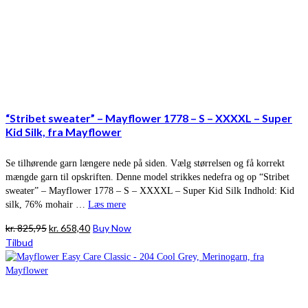
“Stribet sweater” – Mayflower 1778 – S – XXXXL – Super
Kid Silk, fra Mayflower
Se tilhørende garn længere nede på siden. Vælg størrelsen og få korrekt
mængde garn til opskriften. Denne model strikkes nedefra og op “Stribet
sweater” – Mayflower 1778 – S – XXXXL – Super Kid Silk Indhold: Kid
silk, 76% mohair …
Læs mere
Den
Den
kr.
825,95
kr.
658,40
Buy Now
oprindelige
aktuelle
Tilbud
pris
pris
var:
er:
kr. 825,95.
kr. 658,40.