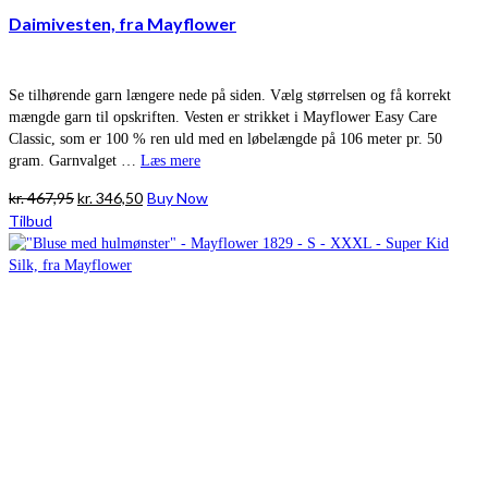
Daimivesten, fra Mayflower
Se tilhørende garn længere nede på siden. Vælg størrelsen og få korrekt
mængde garn til opskriften. Vesten er strikket i Mayflower Easy Care
Classic, som er 100 % ren uld med en løbelængde på 106 meter pr. 50
gram. Garnvalget …
Læs mere
Den
Den
kr.
467,95
kr.
346,50
Buy Now
oprindelige
aktuelle
Tilbud
pris
pris
var:
er:
kr. 467,95.
kr. 346,50.