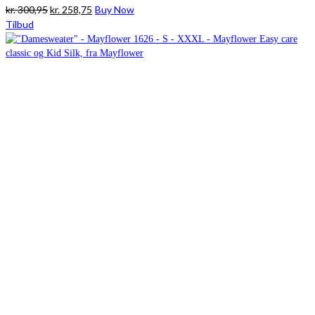
Den
Den
kr.
300,95
kr.
258,75
Buy Now
oprindelige
aktuelle
Tilbud
pris
pris
var:
er:
kr. 300,95.
kr. 258,75.