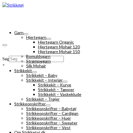
Garn
Hjertegarn
Hjertegarn Organic
Hjertegarn Mohair 120
Hjertegarn Mohair 150
Bomuldsgarn
Søg
Strømpegarn
×
Silk Mohair
Strikkekit
Strikkekit – Baby
Strikkekit – Interiør
Strikkekit – Kurve
Strikkekit – Tæpper
Strikkekit – Vaskeklude
Strikkekit – Trøjer
Strikkeopskrifter
Strikkeopskrifter – Babytøj
Strikkeopskrifter – Cardigan
Strikkeopskrifter – Huer
Strikkeopskrifter – Sweater
Strikkeopskrifter – Vest
Om Strikketoj.dk