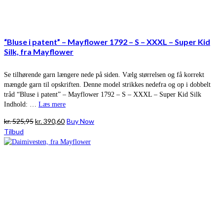
“Bluse i patent” – Mayflower 1792 – S – XXXL – Super Kid
Silk, fra Mayflower
Se tilhørende garn længere nede på siden. Vælg størrelsen og få korrekt
mængde garn til opskriften. Denne model strikkes nedefra og op i dobbelt
tråd “Bluse i patent” – Mayflower 1792 – S – XXXL – Super Kid Silk
Indhold: …
Læs mere
Den
Den
kr.
525,95
kr.
390,60
Buy Now
oprindelige
aktuelle
Tilbud
pris
pris
var:
er:
kr. 525,95.
kr. 390,60.