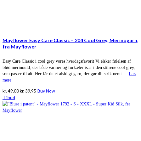
Mayflower Easy Care Classic – 204 Cool Grey, Merinogarn,
fra Mayflower
Easy Care Classic i cool grey vores hverdagsfavorit Vi elsker følelsen af
blød merinould, der både varmer og forkæler især i den stilrene cool grey,
som passer til alt. Her får du et alsidigt garn, der gør dit strik nemt …
Læs
mere
Den
Den
kr.
49,00
kr.
39,95
Buy Now
oprindelige
aktuelle
Tilbud
pris
pris
var:
er:
kr. 49,00.
kr. 39,95.