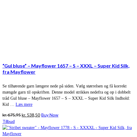
“Gul bluse” – Mayflower 1657 – S – XXXL – Super Kid Silk,
fra Mayflower
Se tilhørende garn længere nede på siden. Vælg størrelsen og få korrekt
mængde garn til opskriften. Denne model strikkes nedefra og op i dobbelt
tråd Gul bluse – Mayflower 1657 – S – XXXL – Super Kid Silk Indhold:
Kid …
Læs mere
Den
Den
kr.
675,95
kr.
538,50
Buy Now
oprindelige
aktuelle
Tilbud
pris
pris
var:
er: