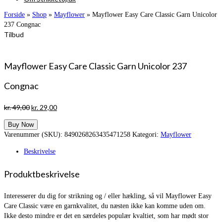
Forside
»
Shop
»
Mayflower
»
Mayflower Easy Care Classic Garn Unicolor
237 Congnac
Tilbud
Mayflower Easy Care Classic Garn Unicolor 237
Congnac
Den
Den
kr.
49,00
kr.
29,00
oprindelige
aktuelle
Buy Now
pris
pris
Varenummer (SKU):
8490268263435471258
Kategori:
Mayflower
var:
er:
kr. 49,00.
kr. 29,00.
Beskrivelse
Produktbeskrivelse
Interesserer du dig for strikning og / eller hækling, så vil Mayflower Easy
Care Classic være en garnkvalitet, du næsten ikke kan komme uden om.
Ikke desto mindre er det en særdeles populær kvaltiet, som har mødt stor