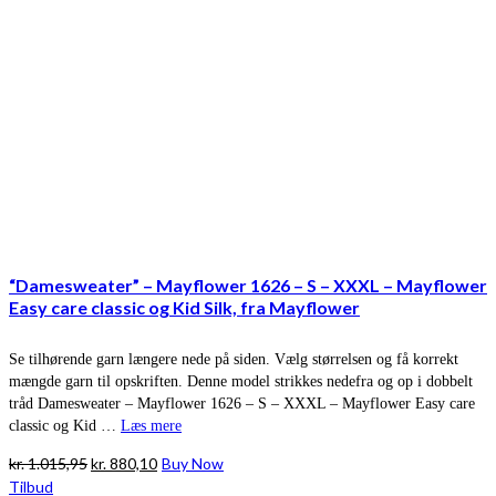
“Damesweater” – Mayflower 1626 – S – XXXL – Mayflower
Easy care classic og Kid Silk, fra Mayflower
Se tilhørende garn længere nede på siden. Vælg størrelsen og få korrekt
mængde garn til opskriften. Denne model strikkes nedefra og op i dobbelt
tråd Damesweater – Mayflower 1626 – S – XXXL – Mayflower Easy care
classic og Kid …
Læs mere
Den
Den
kr.
1.015,95
kr.
880,10
Buy Now
oprindelige
aktuelle
Tilbud