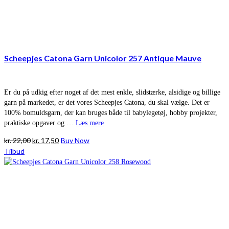
Scheepjes Catona Garn Unicolor 257 Antique Mauve
Er du på udkig efter noget af det mest enkle, slidstærke, alsidige og billige
garn på markedet, er det vores Scheepjes Catona, du skal vælge. Det er
100% bomuldsgarn, der kan bruges både til babylegetøj, hobby projekter,
praktiske opgaver og …
Læs mere
Den
Den
kr.
22,00
kr.
17,50
Buy Now
oprindelige
aktuelle
Tilbud
pris
pris
var:
er:
kr. 22,00.
kr. 17,50.