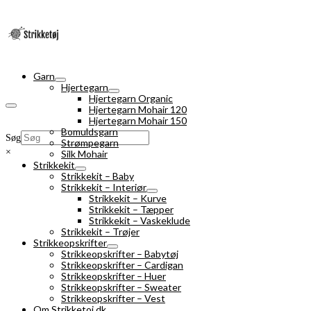
Garn
Hjertegarn
Hjertegarn Organic
Hjertegarn Mohair 120
Hjertegarn Mohair 150
Bomuldsgarn
Søg
Strømpegarn
×
Silk Mohair
Strikkekit
Strikkekit – Baby
Strikkekit – Interiør
Strikkekit – Kurve
Strikkekit – Tæpper
Strikkekit – Vaskeklude
Strikkekit – Trøjer
Strikkeopskrifter
Strikkeopskrifter – Babytøj
Strikkeopskrifter – Cardigan
Strikkeopskrifter – Huer
Strikkeopskrifter – Sweater
Strikkeopskrifter – Vest
Om Strikketoj.dk