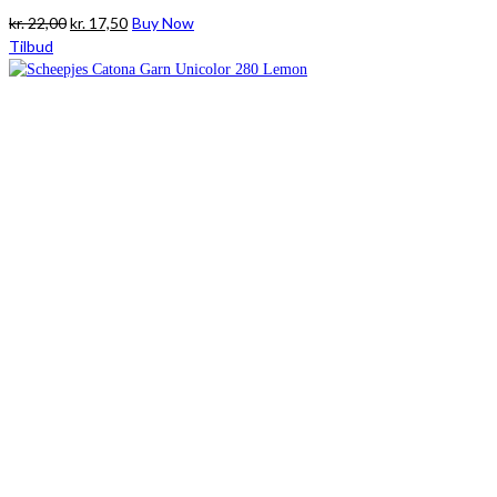
Den
Den
kr.
22,00
kr.
17,50
Buy Now
oprindelige
aktuelle
Tilbud
pris
pris
var:
er:
kr. 22,00.
kr. 17,50.