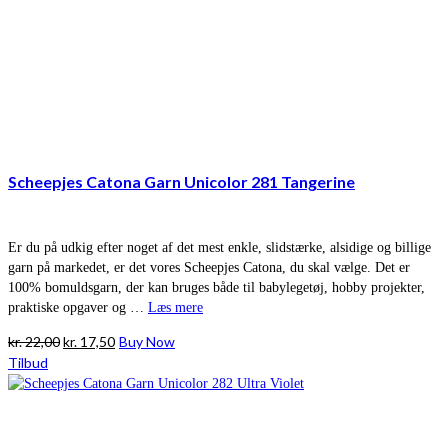
Scheepjes Catona Garn Unicolor 281 Tangerine
Er du på udkig efter noget af det mest enkle, slidstærke, alsidige og billige
garn på markedet, er det vores Scheepjes Catona, du skal vælge. Det er
100% bomuldsgarn, der kan bruges både til babylegetøj, hobby projekter,
praktiske opgaver og …
Læs mere
Den
Den
kr.
22,00
kr.
17,50
Buy Now
oprindelige
aktuelle
Tilbud
pris
pris
var:
er:
kr. 22,00.
kr. 17,50.