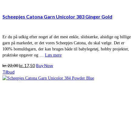
Scheepjes Catona Garn Unicolor 383 Ginger Gold
Er du på udkig efter noget af det mest enkle, slidstærke, alsidige og billige
garn på markedet, er det vores Scheepjes Catona, du skal vælge. Det er
100% bomuldsgarn, der kan bruges både til babylegetøj, hobby projekter,
praktiske opgaver og …
Læs mere
Den
Den
kr.
22,00
kr.
17,50
Buy Now
oprindelige
aktuelle
Tilbud
pris
pris
var:
er:
kr. 22,00.
kr. 17,50.