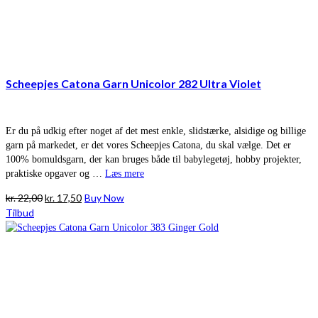
Scheepjes Catona Garn Unicolor 282 Ultra Violet
Er du på udkig efter noget af det mest enkle, slidstærke, alsidige og billige
garn på markedet, er det vores Scheepjes Catona, du skal vælge. Det er
100% bomuldsgarn, der kan bruges både til babylegetøj, hobby projekter,
praktiske opgaver og …
Læs mere
Den
Den
kr.
22,00
kr.
17,50
Buy Now
oprindelige
aktuelle
Tilbud
pris
pris
var:
er:
kr. 22,00.
kr. 17,50.