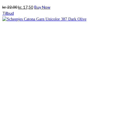
Den
Den
kr.
22,00
kr.
17,50
Buy Now
oprindelige
aktuelle
Tilbud
pris
pris
var:
er:
kr. 22,00.
kr. 17,50.