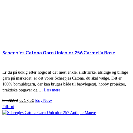
Scheepjes Catona Garn Unicolor 256 Carmelia Rose
Er du på udkig efter noget af det mest enkle, slidstærke, alsidige og billige
garn på markedet, er det vores Scheepjes Catona, du skal vælge. Det er
100% bomuldsgarn, der kan bruges både til babylegetøj, hobby projekter,
praktiske opgaver og …
Læs mere
Den
Den
kr.
22,00
kr.
17,50
Buy Now
oprindelige
aktuelle
Tilbud
pris
pris
var:
er:
kr. 22,00.
kr. 17,50.