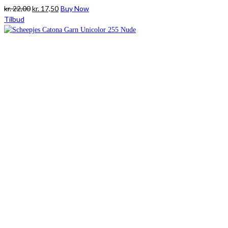
Den
Den
kr.
22,00
kr.
17,50
Buy Now
oprindelige
aktuelle
Tilbud
pris
pris
var:
er:
kr. 22,00.
kr. 17,50.