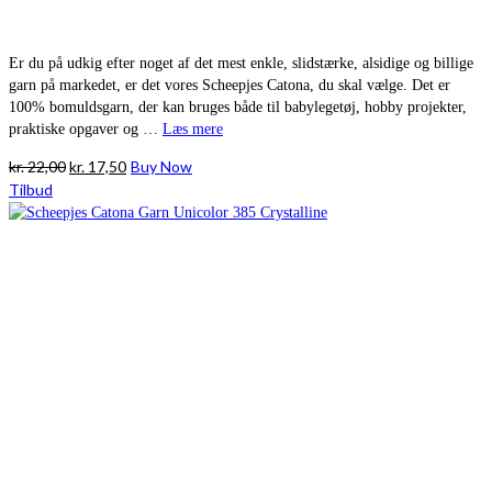
Er du på udkig efter noget af det mest enkle, slidstærke, alsidige og billige
garn på markedet, er det vores Scheepjes Catona, du skal vælge. Det er
100% bomuldsgarn, der kan bruges både til babylegetøj, hobby projekter,
praktiske opgaver og …
Læs mere
Den
Den
kr.
22,00
kr.
17,50
Buy Now
oprindelige
aktuelle
Tilbud
pris
pris
var:
er:
kr. 22,00.
kr. 17,50.