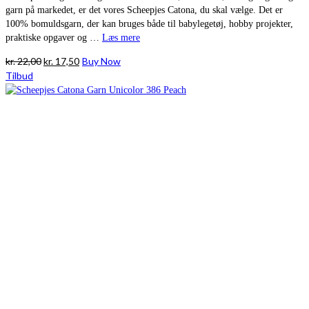
garn på markedet, er det vores Scheepjes Catona, du skal vælge. Det er
100% bomuldsgarn, der kan bruges både til babylegetøj, hobby projekter,
praktiske opgaver og …
Læs mere
Den
Den
kr.
22,00
kr.
17,50
Buy Now
oprindelige
aktuelle
Tilbud
pris
pris
var:
er:
kr. 22,00.
kr. 17,50.