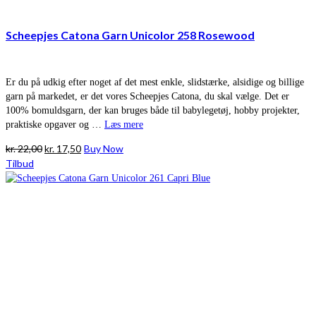
Scheepjes Catona Garn Unicolor 258 Rosewood
Er du på udkig efter noget af det mest enkle, slidstærke, alsidige og billige
garn på markedet, er det vores Scheepjes Catona, du skal vælge. Det er
100% bomuldsgarn, der kan bruges både til babylegetøj, hobby projekter,
praktiske opgaver og …
Læs mere
Den
Den
kr.
22,00
kr.
17,50
Buy Now
oprindelige
aktuelle
Tilbud
pris
pris
var:
er:
kr. 22,00.
kr. 17,50.