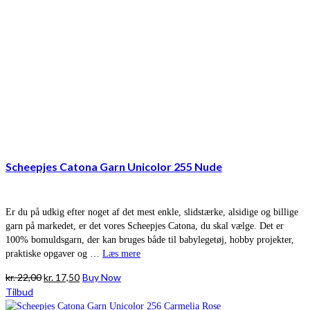
Scheepjes Catona Garn Unicolor 255 Nude
Er du på udkig efter noget af det mest enkle, slidstærke, alsidige og billige
garn på markedet, er det vores Scheepjes Catona, du skal vælge. Det er
100% bomuldsgarn, der kan bruges både til babylegetøj, hobby projekter,
praktiske opgaver og …
Læs mere
Den
Den
kr.
22,00
kr.
17,50
Buy Now
oprindelige
aktuelle
Tilbud
pris
pris