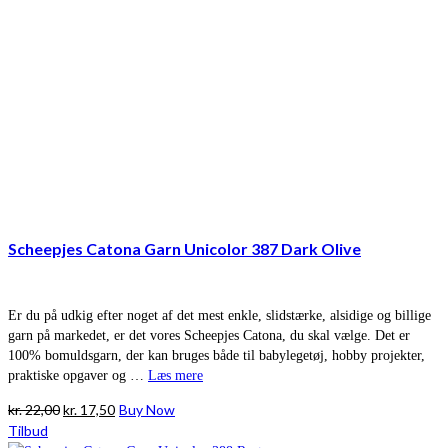
Scheepjes Catona Garn Unicolor 387 Dark Olive
Er du på udkig efter noget af det mest enkle, slidstærke, alsidige og billige
garn på markedet, er det vores Scheepjes Catona, du skal vælge. Det er
100% bomuldsgarn, der kan bruges både til babylegetøj, hobby projekter,
praktiske opgaver og …
Læs mere
Den
Den
kr.
22,00
kr.
17,50
Buy Now
oprindelige
aktuelle
Tilbud