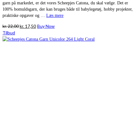
garn på markedet, er det vores Scheepjes Catona, du skal vælge. Det er
100% bomuldsgarn, der kan bruges både til babylegetøj, hobby projekter,
praktiske opgaver og …
Læs mere
Den
Den
kr.
22,00
kr.
17,50
Buy Now
oprindelige
aktuelle
Tilbud
pris
pris
var:
er:
kr. 22,00.
kr. 17,50.